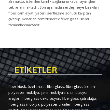
alınmakta, istenilen kalınlık sağlanana kadar aynı işlem
tekrarlanmaktadır. Son aşamada sertleşmeye bırakılan
fiber cam elyaf, yeterli sertleşme sonucu kalıptan
çıkarılıp, kenarları temizlenerek fiber glass işlemi
tamamlanmaktadır.
ETİKETLER
fiber kiosk, özel imalat fiberglass, fiberglass üretimi,
polyester mobilya, şehir mobilyaları, simülasyon
araçları, fiberglass dekorasyon, fiberglass çatı oluğu,
fiberglass mobilya, polyester ürünler, fiberglass