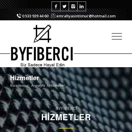
0 533 939 44 60
emrahyasintimur@hotmail.com
Hizmetler
Buradasınız:
Anasayfa
/
Hizmetler
BYFİBERCİ
HİZMETLER