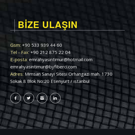
BİZE ULAŞIN
Gsm:
+90 533 939 44 60
Tel - Fax:
+90 212 875 22 04
E-posta:
emrahyasintimur@hotmail.com
emrahyasintimur@byfiberci.com
Adres:
Mimsan Sanayi Sitesi Orhangazi mah. 1730
Sokak 8 Blok No:20 Esenyurt / istanbul