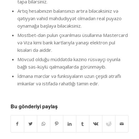
tapa bilərsiniz.
Artıq hesabınızın balansınızı artıra biləcəksiniz və
qətiyyən vahid məhdudiyyət olmadan real puyazo
oynamağa başlaya biləcəksiniz.
Mostbet-dən pulun çıxarılması üsullarına Mastercard
və Viza kimi bank kartlarıyla yanaşı elektron pul
kisələri də aiddir.
Mövcud olduğu müddətdə kazino rüsvayçi oyunla
bağlı səs-küylü qalmaqallarda görünməyib.
İdmana mərclər və funksiyaların uzun çeşidi ətraflı
imkanlar və istifadə rahatlığı təmin edir.
Bu gönderiyi paylaş