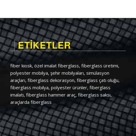
ETİKETLER
fiber kiosk, özel imalat fiberglass, fiberglass üretimi,
polyester mobilya, şehir mobilyaları, simülasyon
araçları, fiberglass dekorasyon, fiberglass çatı oluğu,
fiberglass mobilya, polyester ürünler, fiberglass
imalatı, fiberglass hammer araç, fiberglass saksı,
araçlarda fiberglass