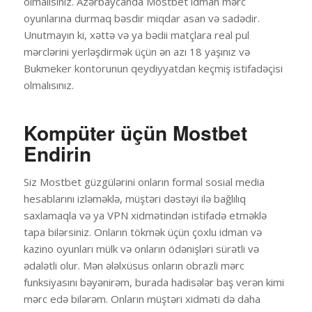
olmalısınız. Azərbaycanda Mostbet idman mərc
oyunlarına durmaq bəsdir miqdar asan və sadədir.
Unutmayın ki, xəttə və ya bədii matçlara real pul
mərclərini yerləşdirmək üçün ən azı 18 yaşınız və
Bukmeker kontorunun qeydiyyatdan keçmiş istifadəçisi
olmalısınız.
Kompüter üçün Mostbet
Endirin
Siz Mostbet güzgülərini onların formal sosial media
hesablarını izləməklə, müştəri dəstəyi ilə bağlılıq
saxlamaqla və ya VPN xidmətindən istifadə etməklə
tapa bilərsiniz. Onların tökmək üçün çoxlu idman və
kazino oyunları mülk və onların ödənişləri sürətli və
ədalətli olur. Mən ələlxüsus onların obrazli mərc
funksiyasını bəyənirəm, burada hadisələr baş verən kimi
mərc edə bilərəm. Onların müştəri xidməti də daha