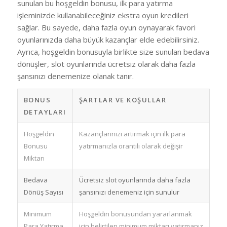
sunulan bu hoşgeldin bonusu, ilk para yatırma
işleminizde kullanabileceğiniz ekstra oyun kredileri
sağlar. Bu sayede, daha fazla oyun oynayarak favori
oyunlarınızda daha büyük kazançlar elde edebilirsiniz.
Ayrıca, hoşgeldin bonusuyla birlikte size sunulan bedava
dönüşler, slot oyunlarında ücretsiz olarak daha fazla
şansınızı denemenize olanak tanır.
BONUS
ŞARTLAR VE KOŞULLAR
DETAYLARI
Hoşgeldin
Kazançlarınızı artırmak için ilk para
Bonusu
yatırmanızla orantılı olarak değişir
Miktarı
Bedava
Ücretsiz slot oyunlarında daha fazla
Dönüş Sayısı
şansınızı denemeniz için sunulur
Minimum
Hoşgeldin bonusundan yararlanmak
Para Yatırma
için belirtilen minimum miktarı yatırmanız