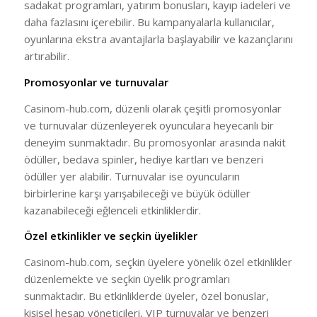
sadakat programları, yatırım bonusları, kayıp iadeleri ve
daha fazlasını içerebilir. Bu kampanyalarla kullanıcılar,
oyunlarına ekstra avantajlarla başlayabilir ve kazançlarını
artırabilir.
Promosyonlar ve turnuvalar
Casinom-hub.com, düzenli olarak çeşitli promosyonlar
ve turnuvalar düzenleyerek oyunculara heyecanlı bir
deneyim sunmaktadır. Bu promosyonlar arasında nakit
ödüller, bedava spinler, hediye kartları ve benzeri
ödüller yer alabilir. Turnuvalar ise oyuncuların
birbirlerine karşı yarışabileceği ve büyük ödüller
kazanabileceği eğlenceli etkinliklerdir.
Özel etkinlikler ve seçkin üyelikler
Casinom-hub.com, seçkin üyelere yönelik özel etkinlikler
düzenlemekte ve seçkin üyelik programları
sunmaktadır. Bu etkinliklerde üyeler, özel bonuslar,
kişisel hesap yöneticileri, VIP turnuvalar ve benzeri