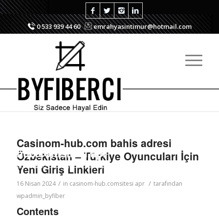
0 533 939 44 60
emrahyasintimur@hotmail.com
Kategori arşivi: casinom-
Casinom-hub.com bahis adresi
hub.comsitesi apr
Özbekistan – Türkiye Oyuncuları İçin
Yeni Giriş Linkleri
Buradasınız:
Anasayfa
/
casinom-hub.comsitesi apr
/
/
16 Nisan 2024
in
casinom-hub.comsitesi apr
tarafından
wpadmin_byfiber
Contents