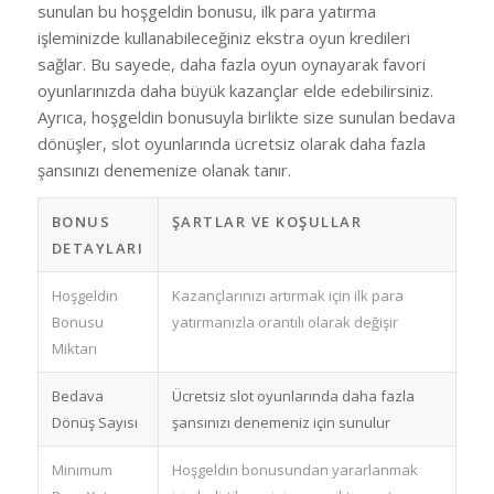
sunulan bu hoşgeldin bonusu, ilk para yatırma
işleminizde kullanabileceğiniz ekstra oyun kredileri
sağlar. Bu sayede, daha fazla oyun oynayarak favori
oyunlarınızda daha büyük kazançlar elde edebilirsiniz.
Ayrıca, hoşgeldin bonusuyla birlikte size sunulan bedava
dönüşler, slot oyunlarında ücretsiz olarak daha fazla
şansınızı denemenize olanak tanır.
BONUS
ŞARTLAR VE KOŞULLAR
DETAYLARI
Hoşgeldin
Kazançlarınızı artırmak için ilk para
Bonusu
yatırmanızla orantılı olarak değişir
Miktarı
Bedava
Ücretsiz slot oyunlarında daha fazla
Dönüş Sayısı
şansınızı denemeniz için sunulur
Minimum
Hoşgeldin bonusundan yararlanmak