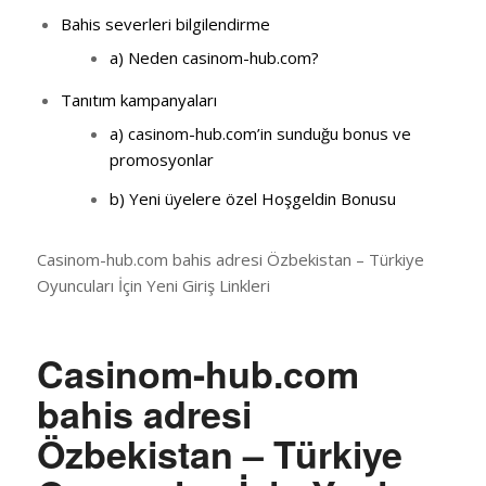
Bahis severleri bilgilendirme
a) Neden casinom-hub.com?
Tanıtım kampanyaları
a) casinom-hub.com’in sunduğu bonus ve
promosyonlar
b) Yeni üyelere özel Hoşgeldin Bonusu
Casinom-hub.com bahis adresi Özbekistan – Türkiye
Oyuncuları İçin Yeni Giriş Linkleri
Casinom-hub.com
bahis adresi
Özbekistan – Türkiye