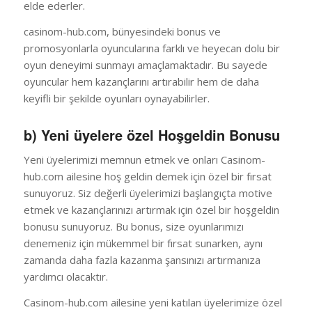
elde ederler.
casinom-hub.com, bünyesindeki bonus ve
promosyonlarla oyuncularına farklı ve heyecan dolu bir
oyun deneyimi sunmayı amaçlamaktadır. Bu sayede
oyuncular hem kazançlarını artırabilir hem de daha
keyifli bir şekilde oyunları oynayabilirler.
b) Yeni üyelere özel Hoşgeldin Bonusu
Yeni üyelerimizi memnun etmek ve onları Casinom-
hub.com ailesine hoş geldin demek için özel bir fırsat
sunuyoruz. Siz değerli üyelerimizi başlangıçta motive
etmek ve kazançlarınızı artırmak için özel bir hoşgeldin
bonusu sunuyoruz. Bu bonus, size oyunlarımızı
denemeniz için mükemmel bir fırsat sunarken, aynı
zamanda daha fazla kazanma şansınızı artırmanıza
yardımcı olacaktır.
Casinom-hub.com ailesine yeni katılan üyelerimize özel