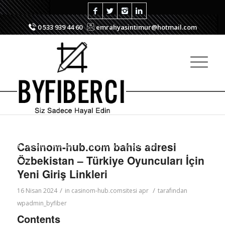
0 533 939 44 60
emrahyasintimur@hotmail.com
Blog - En Güncel Haberler
Casinom-hub.com bahis adresi
Buradasınız:
Anasayfa
/
casinom-hub.comsitesi apr
/
Casinom-hub.com bahis adresi Özbekistan – Türkiye Oyuncuları İçin
Özbekistan – Türkiye Oyuncuları İçin
Yeni...
Yeni Giriş Linkleri
/
/
16 Nisan 2024
in
casinom-hub.comsitesi apr
tarafından
wpadmin_byfiber
Contents