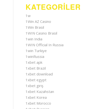
KATEGORILER
1w
1Win AZ Casino
1Win Brasil
1WIN Casino Brasil
1win India
1WIN Official In Russia
1win Turkiye
1winRussia
1xbet apk
1xbet Brazil
1xbet download
1xbet egypt
1xbet giriş
1xbet Kazahstan
1xbet Korea
1xbet Morocco