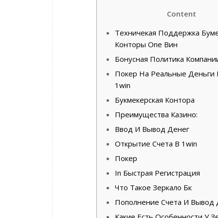
Content
Техничекая Поддержка Бум
Конторы One Вин
Бонусная Политика Компани
Покер На Реальные Деньги 
1win
Букмекерская Контора
Преимущества Казино:
Ввод И Вывод Денег
Открытие Счета В 1win
Покер
In Быстрая Регистрация
Что Такое Зеркало Бк
Пополнение Счета И Вывод 
Какие Есть Особенности У З