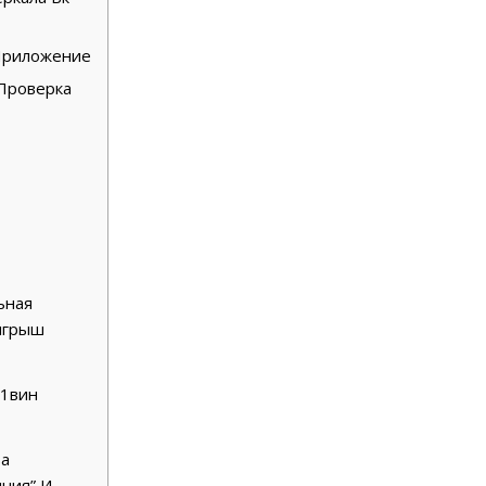
 Приложение
Проверка
ьная
игрыш
 1вин
ва
ния” И