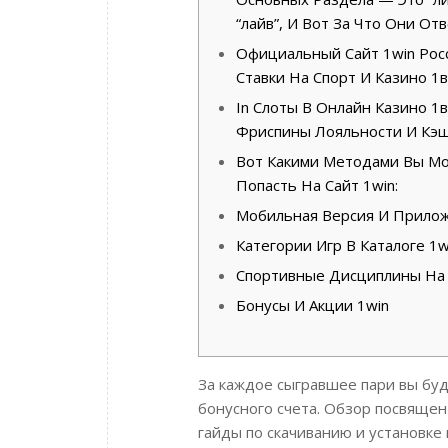
“лайв”, И Вот За Что Они От
Официальный Сайт 1win Рос
Ставки На Спорт И Казино 1
In Слоты В Онлайн Казино 1
Фриспины Лояльности И Кэ
Вот Какими Методами Вы М
Попасть На Сайт 1win:
Мобильная Версия И Прило
Категории Игр В Каталоге 1w
Спортивные Дисциплины На 
Бонусы И Акции 1win
За каждое сыгравшее пари вы бу
бонусного счета. Обзор посвяще
гайды по скачиванию и установке