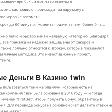
личивают прибыль и шансы на выигрыш.
аланс, как правило, происходит за пару минут.
кие игровые автоматы.
срок до 60 минут от момента подачи заявки, более 5 тыс.
жно легко и быстро найти желаемую категорию. Благодаря
L, все транзакции надежно защищены от хакеров и
также лояльно относится к игрокам, которые применяют
различные методики. Это инвестиционный проект,
тинге.
е Деньги В Казино 1win
ь пользоваться теми же опциями, которые есть на
ая компания 1вин была основана в 2016 году — и тогда
именем “FirstBet”. Чтобы получить бонус, обратитесь в
ия. Для перевода бонуса на основной счет делайте ставки н
 не ниже 1 ) 3.