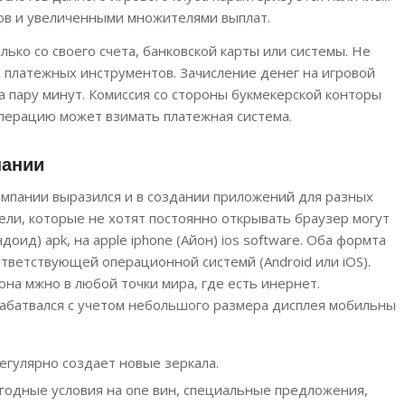
в и увеличенными множителями выплат.
лько со своего счета, банковской карты или системы. Не
 платежных инструментов. Зачисление денег на игровой
за пару минут. Комиссия со стороны букмекерской конторы
операцию может взимать платежная система.
пании
омпании выразился и в создании приложений для разных
ли, которые не хотят постоянно открывать браузер могут
доид) apk, на apple iphone (Айон) ios software. Оба формта
ветствующей операционной системй (Android или iOS).
она мжно в любой точки мира, где есть инернет.
рабатвался с учетом небольшого размера дисплея мобильны
гулярно создает новые зеркала.
одные условия на one вин, специальные предложения,