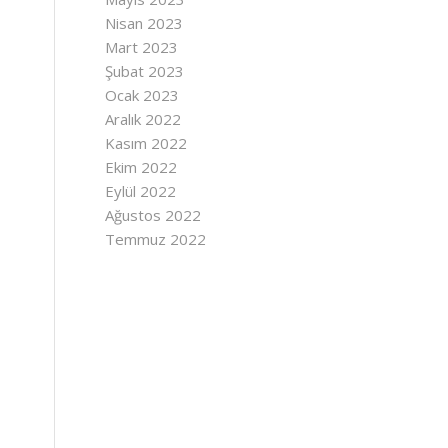
Nisan 2023
Mart 2023
Şubat 2023
Ocak 2023
Aralık 2022
Kasım 2022
Ekim 2022
Eylül 2022
Ağustos 2022
Temmuz 2022