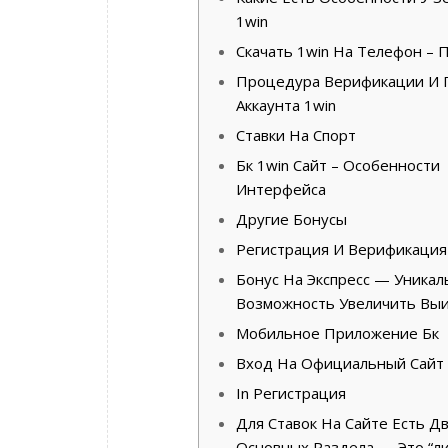
1win
Скачать 1win На Телефон –
Процедура Верификации И 
Аккаунта 1win
Ставки На Спорт
Бк 1win Сайт – Особенности
Интерфейса
Другие Бонусы
Регистрация И Верификация
Бонус На Экспресс — Уникал
Возможность Увеличить Вы
Мобильное Приложение Бк
Вход На Официальный Сайт
In Регистрация
Для Ставок На Сайте Есть Д
Основных Раздела — Это “ли