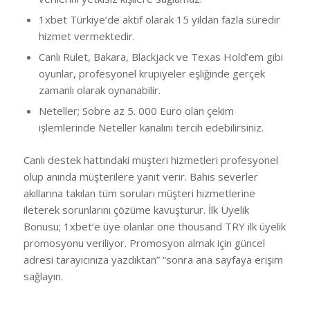
1xbet Türkiye’de aktif olarak 15 yıldan fazla süredir
hizmet vermektedir.
Canlı Rulet, Bakara, Blackjack ve Texas Hold’em gibi
oyunlar, profesyonel krupiyeler eşliğinde gerçek
zamanlı olarak oynanabilir.
Neteller; Sobre az 5. 000 Euro olan çekim
işlemlerinde Neteller kanalını tercih edebilirsiniz.
Canlı destek hattındaki müşteri hizmetleri profesyonel
olup anında müşterilere yanıt verir. Bahis severler
akıllarına takılan tüm soruları müşteri hizmetlerine
ileterek sorunlarını çözüme kavuşturur. İlk Üyelik
Bonusu; 1xbet’e üye olanlar one thousand TRY ilk üyelik
promosyonu veriliyor. Promosyon almak için güncel
adresi tarayıcınıza yazdıktan” “sonra ana sayfaya erişim
sağlayın.