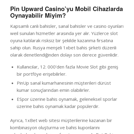
Pin Upward Casino’yu Mobil Cihazlarda
Oynayabilir Miyim?
Kapsamlı canlı bahisler, sanal bahisler ve casino oyunları
weil sunulan hizmetler arasında yer alır. Yüzlerce slot
oyuna katılarak risksiz bir şekilde kazanma fırsatına
sahip olun. Rusya menşeli 1xbet bahis şirketi düzenli
olarak denetlendiğinden dolayı son derece güvenlidir.
Kullanıcılar, 12. 000’den fazla Movie Slot gibi geniş
bir portföye erişebilirler.
PinUp sanal kumarhanesinin müşterileri dürüst
kumar sonuçlarından emin olabilirler.
ESpor üzerine bahis oynamak, geleneksel sporlar
üzerine bahis oynamak kadar popülerdir.
Ayrıca, 1xBet web sitesi müşterilerine kazanan bir
kombinasyon oluşturma ve bahis kuponlarını