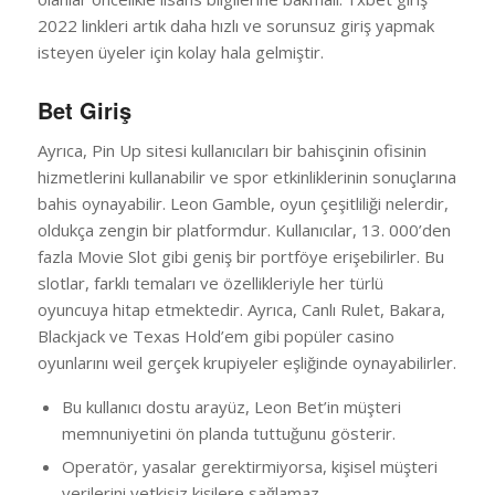
2022 linkleri artık daha hızlı ve sorunsuz giriş yapmak
isteyen üyeler için kolay hala gelmiştir.
Bet Giriş
Ayrıca, Pin Up sitesi kullanıcıları bir bahisçinin ofisinin
hizmetlerini kullanabilir ve spor etkinliklerinin sonuçlarına
bahis oynayabilir. Leon Gamble, oyun çeşitliliği nelerdir,
oldukça zengin bir platformdur. Kullanıcılar, 13. 000’den
fazla Movie Slot gibi geniş bir portföye erişebilirler. Bu
slotlar, farklı temaları ve özellikleriyle her türlü
oyuncuya hitap etmektedir. Ayrıca, Canlı Rulet, Bakara,
Blackjack ve Texas Hold’em gibi popüler casino
oyunlarını weil gerçek krupiyeler eşliğinde oynayabilirler.
Bu kullanıcı dostu arayüz, Leon Bet’in müşteri
memnuniyetini ön planda tuttuğunu gösterir.
Operatör, yasalar gerektirmiyorsa, kişisel müşteri
verilerini yetkisiz kişilere sağlamaz.