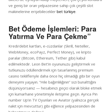
ve geniş bir oran yelpazesine sahip çok çeşitli slot
makinelerine erişebilecekler
bet türkiye
.
Bet Ödeme İşlemleri: Para
Yatırma Ve Para Çekme”
Kredi/debit kartları, e-cüzdanlar (Skrill, Neteller,
WebMoney, ecoPayz, Perfect Money), ve kripto
paralar (Bitcoin, Ethereum, Tether gibi) kabul
edilmektedir. Leon Bet’in oyununuzu geliştirmek ve
tutkunuzu ödüllendirmek için tasarlanmış premium
casino teklifleriyle daha önce hiç olmadığı gibi bir oyun
deneyimi yaşayın. “Hile bağımlılığının” sizi bunalttığını
düşünüyorsanız — hesabınızı geçici olarak bloke etmek
için kumarhane yönetimiyle iletişime geçin. Ayrıca Pin
number Up’ın TV Oyunları ve Aviator (yalnızca gerçek
nakit için mevcuttur) gibi eğlence yelpazesinden de