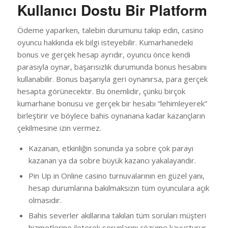
Kullanıcı Dostu Bir Platform
Ödeme yaparken, talebin durumunu takip edin, casino
oyuncu hakkında ek bilgi isteyebilir. Kumarhanedeki
bonus ve gerçek hesap ayrıdır, oyuncu önce kendi
parasıyla oynar, başarısızlık durumunda bonus hesabını
kullanabilir. Bonus başarıyla geri oynanırsa, para gerçek
hesapta görünecektir. Bu önemlidir, çünkü birçok
kumarhane bonusu ve gerçek bir hesabı “lehimleyerek”
birleştirir ve böylece bahis oynanana kadar kazançların
çekilmesine izin vermez.
Kazanan, etkinliğin sonunda ya sobre çok parayı
kazanan ya da sobre büyük kazancı yakalayandır.
Pin Up in Online casino turnuvalarının en güzel yanı,
hesap durumlarına bakılmaksızın tüm oyunculara açık
olmasıdır.
Bahis severler akıllarına takılan tüm soruları müşteri
hizmetlerine ileterek sorunlarını çözüme kavuşturur.