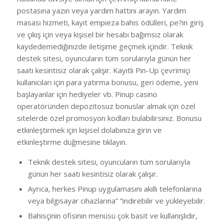
postasına yazın veya yardım hattını arayın. Yardım
masası hizmeti, kayıt empieza bahis ödülleri, pe?in giriş
ve çıkış için veya kişisel bir hesabı bağımsız olarak
kaydedemediğinizde iletişime geçmek içindir. Teknik
destek sitesi, oyuncuların tüm sorularıyla günün her
saati kesintisiz olarak çalışır. Kayıtlı Pin-Up çevrimiçi
kullanıcıları için para yatırma bonusu, geri ödeme, yeni
başlayanlar için hediyeler vb. Pinup casino
operatöründen depozitosuz bonuslar almak için özel
sitelerde özel promosyon kodları bulabilirsiniz. Bonusu
etkinleştirmek için kişisel dolabınıza girin ve
etkinleştirme düğmesine tıklayın.
Teknik destek sitesi, oyuncuların tüm sorularıyla
günün her saati kesintisiz olarak çalışır.
Ayrıca, herkes Pinup uygulamasını akıllı telefonlarına
veya bilgisayar cihazlarına” “indirebilir ve yükleyebilir.
Bahisçinin ofisinin menüsü çok basit ve kullanışlıdır,