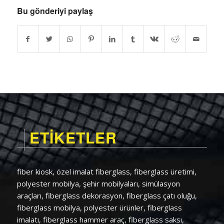
Bu gönderiyi paylaş
ETİKETLER
fiber kiosk, özel imalat fiberglass, fiberglass üretimi,
polyester mobilya, şehir mobilyaları, simülasyon
araçları, fiberglass dekorasyon, fiberglass çatı oluğu,
fiberglass mobilya, polyester ürünler, fiberglass
imalatı, fiberglass hammer araç, fiberglass saksı,