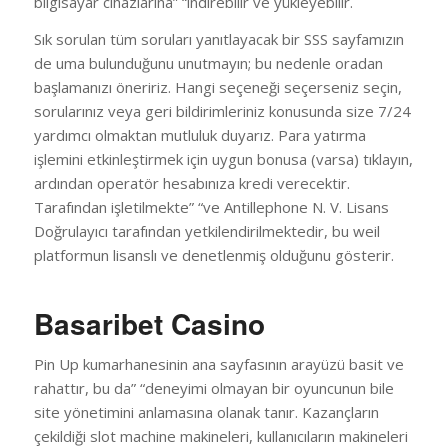
bilgisayar cihazlarına” “indirebilir ve yükleyebilir.
Sık sorulan tüm soruları yanıtlayacak bir SSS sayfamızın
de uma bulunduğunu unutmayın; bu nedenle oradan
başlamanızı öneririz. Hangi seçeneği seçerseniz seçin,
sorularınız veya geri bildirimleriniz konusunda size 7/24
yardımcı olmaktan mutluluk duyarız. Para yatırma
işlemini etkinleştirmek için uygun bonusa (varsa) tıklayın,
ardından operatör hesabınıza kredi verecektir.
Tarafından işletilmekte” “ve Antillephone N. V. Lisans
Doğrulayıcı tarafından yetkilendirilmektedir, bu weil
platformun lisanslı ve denetlenmiş olduğunu gösterir.
Basaribet Casino
Pin Up kumarhanesinin ana sayfasının arayüzü basit ve
rahattır, bu da” “deneyimi olmayan bir oyuncunun bile
site yönetimini anlamasına olanak tanır. Kazançların
çekildiği slot machine makineleri, kullanıcıların makineleri