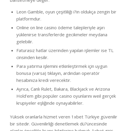
bahsetmeye değer.”
Leon Gamble, oyun çeşitliliği i?in oldukça zengin bir
platformdur.
Online on line casino ödeme talepleriyle aşırı
yüklenirse transferlerde gecikmeler meydana
gelebilir.
Faturasız hatlar üzerinden yapılan işlemler ise TL
cinsinden kesilir.
Para yatırma işlemini etkinleştirmek için uygun
bonusa (varsa) tıklayın, ardından operatör
hesabınıza kredi verecektir.
Ayrıca, Canlı Rulet, Bakara, Blackjack ve Arizona
Hold’em gibi popüler casino oyunlarını weil gerçek
krupiyeler eşliğinde oynayabilirler.
Yüksek oranlarla hizmet veren 1xbet Türkiye güvenilir
bir sitedir. Güvenilirliği denetlemek dü?üncesinde
olanlar öncelikle lisans bilgilerine bakmalı. 1xbet giriş