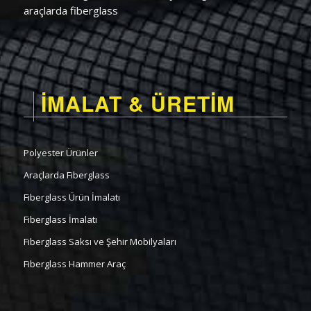
araçlarda fiberglass
İMALAT & ÜRETİM
Polyester Ürünler
Araçlarda Fiberglass
Fiberglass Ürün İmalatı
Fiberglass İmalatı
Fiberglass Saksı ve Şehir Mobilyaları
Fiberglass Hammer Araç