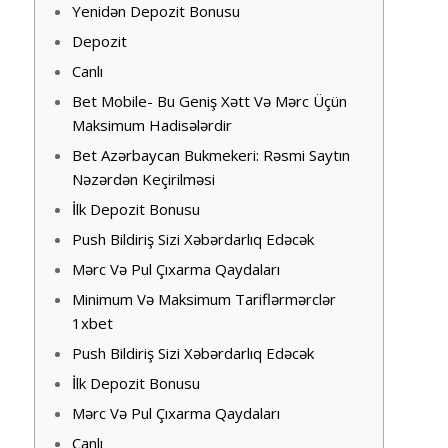
Yenidən Depozit Bonusu
Depozit
Canlı
Bet Mobile- Bu Geniş Xətt Və Mərc Üçün
Maksimum Hadisələrdir
Bet Azərbaycan Bukmekeri: Rəsmi Saytın
Nəzərdən Keçirilməsi
İlk Depozit Bonusu
Push Bildiriş Sizi Xəbərdarlıq Edəcək
Mərc Və Pul Çıxarma Qaydaları
Minimum Və Maksimum Tariflərmərclər
1xbet
Push Bildiriş Sizi Xəbərdarlıq Edəcək
İlk Depozit Bonusu
Mərc Və Pul Çıxarma Qaydaları
Canlı