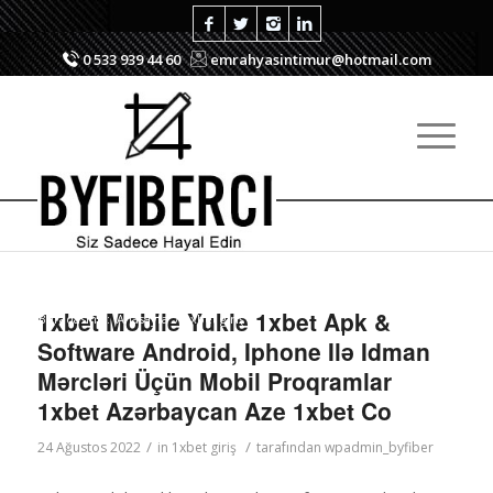
0 533 939 44 60
emrahyasintimur@hotmail.com
Blog - En Güncel Haberler
1xbet Mobile Yukle 1xbet Apk &
Buradasınız:
Anasayfa
/
1xbet giriş
/
1xbet Mobile Yukle 1xbet Apk & Software Android, Iphone Ilə Idman
Software Android, Iphone Ilə Idman
...
Mərcləri Üçün Mobil Proqramlar
1xbet Azərbaycan Aze 1xbet Co
/
/
24 Ağustos 2022
in
1xbet giriş
tarafından
wpadmin_byfiber