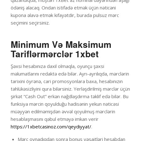
ödəniş alacaq. Ondan istifadə etmək üçün nəticəni
kupona əlavə etmək kifayətdir, burada pulsuz mərc
seçimini seçirsiniz.
Minimum Və Maksimum
Tariflərmərclər 1xbet
Şəxsi hesabınıza daxil olmaqla, oyunçu şəxsi
məlumatlarını redaktə edə bilər. Ayrı-ayrılıqda, mərclərin
tarixini öyrənə, cari promosyonlara baxa, hesabınızın
təhlükəsizliyini qura bilərsiniz. Yerləşdirilmiş mərclər üçün
şirkət “Cash Out” erkən nağdlaşdırma təklif edə bilər. Bu
funksiya mərcin qoyulduğu hadisənin yekun nəticəsi
müəyyən edilməmişdən əvvəl qoyulmuş mərclərin
hesablaşmasını qəbul etməyə imkan verir
https://1xbetcasinoz.com/qeydiyyat/
.
Mərc oynadıqdan sonra bonus vəsaitləri hesabdan