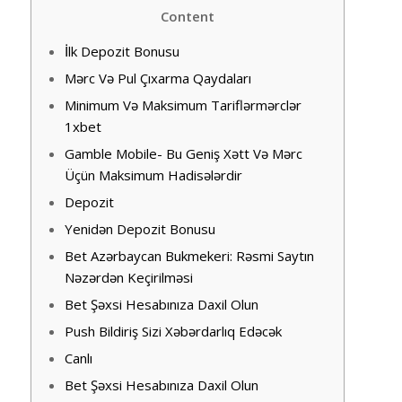
Content
İlk Depozit Bonusu
Mərc Və Pul Çıxarma Qaydaları
Minimum Və Maksimum Tariflərmərclər
1xbet
Gamble Mobile- Bu Geniş Xətt Və Mərc
Üçün Maksimum Hadisələrdir
Depozit
Yenidən Depozit Bonusu
Bet Azərbaycan Bukmekeri: Rəsmi Saytın
Nəzərdən Keçirilməsi
Bet Şəxsi Hesabınıza Daxil Olun
Push Bildiriş Sizi Xəbərdarlıq Edəcək
Canlı
Bet Şəxsi Hesabınıza Daxil Olun