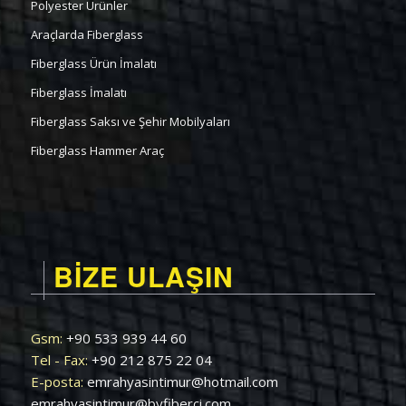
Polyester Ürünler
Araçlarda Fiberglass
Fiberglass Ürün İmalatı
Fiberglass İmalatı
Fiberglass Saksı ve Şehir Mobilyaları
Fiberglass Hammer Araç
BİZE ULAŞIN
Gsm:
+90 533 939 44 60
Tel - Fax:
+90 212 875 22 04
E-posta:
emrahyasintimur@hotmail.com
emrahyasintimur@byfiberci.com