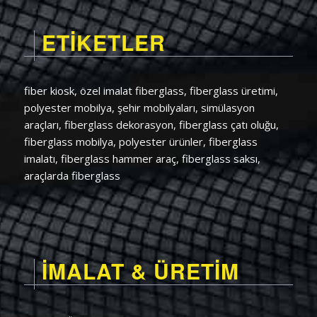
ETİKETLER
fiber kiosk, özel imalat fiberglass, fiberglass üretimi,
polyester mobilya, şehir mobilyaları, simülasyon
araçları, fiberglass dekorasyon, fiberglass çatı oluğu,
fiberglass mobilya, polyester ürünler, fiberglass
imalatı, fiberglass hammer araç, fiberglass saksı,
araçlarda fiberglass
İMALAT & ÜRETİM