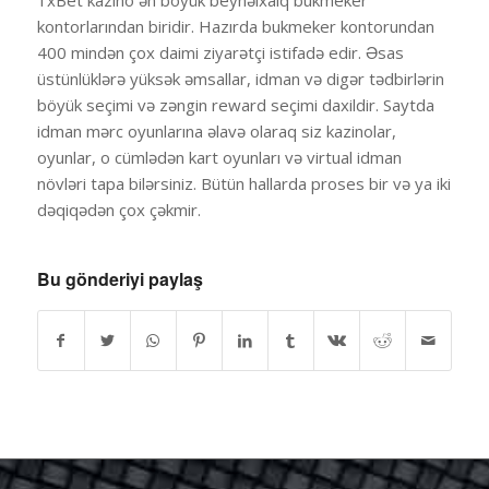
1xBet kazino ən böyük beynəlxalq bukmeker
kontorlarından biridir. Hazırda bukmeker kontorundan
400 mindən çox daimi ziyarətçi istifadə edir. Əsas
üstünlüklərə yüksək əmsallar, idman və digər tədbirlərin
böyük seçimi və zəngin reward seçimi daxildir. Saytda
idman mərc oyunlarına əlavə olaraq siz kazinolar,
oyunlar, o cümlədən kart oyunları və virtual idman
növləri tapa bilərsiniz. Bütün hallarda proses bir və ya iki
dəqiqədən çox çəkmir.
Bu gönderiyi paylaş