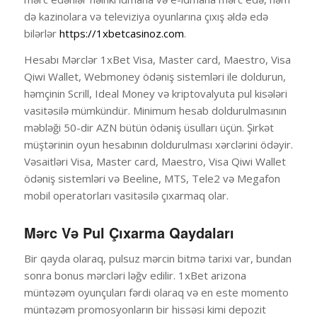
də kazinolara və televiziya oyunlarına çıxış əldə edə
bilərlər
https://1xbetcasinoz.com
.
Hesabı Mərclər 1xBet Visa, Master card, Maestro, Visa
Qiwi Wallet, Webmoney ödəniş sistemləri ile doldurun,
həmçinin Scrill, Ideal Money və kriptovalyuta pul kisələri
vasitəsilə mümkündür. Minimum hesab doldurulmasının
məbləği 50-dir AZN bütün ödəniş üsulları üçün. Şirkət
müştərinin oyun hesabının doldurulması xərclərini ödəyir.
Vəsaitləri Visa, Master card, Maestro, Visa Qiwi Wallet
ödəniş sistemləri və Beeline, MTS, Tele2 və Megafon
mobil operatorları vasitəsilə çıxarmaq olar.
Mərc Və Pul Çıxarma Qaydaları
Bir qayda olaraq, pulsuz mərcin bitmə tarixi var, bundan
sonra bonus mərcləri ləğv edilir. 1xBet arizona
müntəzəm oyunçuları fərdi olaraq və en este momento
müntəzəm promosyonların bir hissəsi kimi depozit