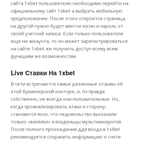
сайта 1xbet пользователю необходимо перейти на
официальному сайт 1xbet а выбрать мобильную
предположение. После этого откроется страница,
на другой нужно будет ввести логин и пароль от
своей учетной записи. Если только пользователя
еще ни аккаунта, то он может зарегистрироваться
на сайте 1xbet же получить доступ всему всем
функциям же возможностям.
Live Ставки На 1xbet
В сети встречаются самые различные отзывы об
этой букмекерской конторе, и, по правде
собственно, не всегда они положительные. Но,
когда проанализировать атаки и сторону,
становится ясно, что недовольство высказали
только «валялки» а владельцы мультиаккаунтов.
После полного прохождения ддя входа в 1xBet
рекомендуется сохранить информацию о счете