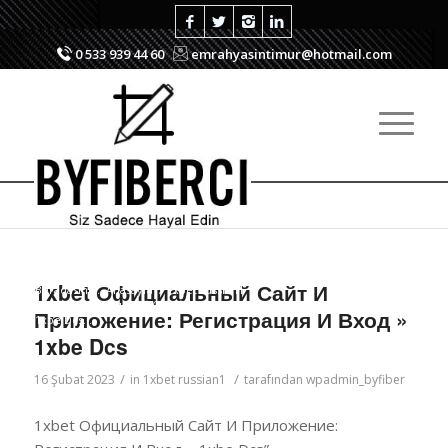
0 533 939 44 60
emrahyasintimur@hotmail.com
Blog - En Güncel Haberler
1xbet Официальный Сайт И
Buradasınız:
Anasayfa
/
1xbet russian1
/
1xbet Официальный Сайт И Приложение: Регистрация И Вход »
Приложение: Регистрация И Вход »
1xbe Dcs...
1xbe Dcs
/
/
16 Şubat 2023
in
1xbet russian1
tarafından
wpadmin_byfiber
1xbet Официальный Сайт И Приложение: