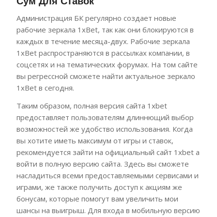
Сум Для Ставок
Администрация БК регулярно создает новые
рабочие зеркала 1xBet, так как они блокируются в
каждых в течение месяца-двух. Рабочие зеркала
1xBet распространяются в рассылках компании, в
соцсетях и на тематических форумах. На том сайте
вы регрессной сможете найти актуальное зеркало
1xBet в сегодня.
Таким образом, полная версия сайта 1xbet
предоставляет пользователям длиннющий выбор
возможностей же удобство использования. Когда
вы хотите иметь максимум от игры и ставок,
рекомендуется зайти на официальный сайт 1xbet а
войти в полную версию сайта. Здесь вы сможете
насладиться всеми предоставляемыми сервисами и
играми, же также получить доступ к акциям же
бонусам, которые помогут вам увеличить мои
шансы на выигрыш. Для входа в мобильную версию