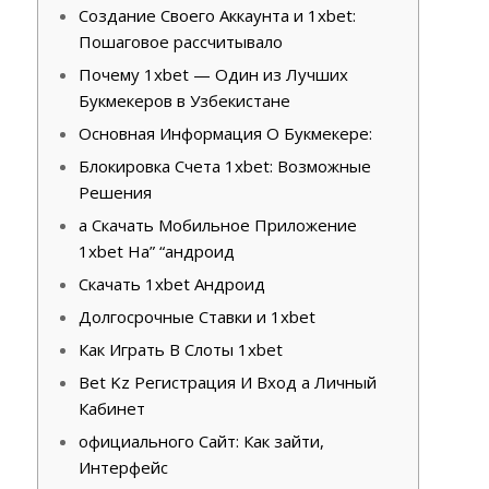
Создание Своего Аккаунта и 1xbet:
Пошаговое рассчитывало
Почему 1xbet — Один из Лучших
Букмекеров в Узбекистане
Основная Информация О Букмекере:
Блокировка Счета 1xbet: Возможные
Решения
а Скачать Мобильное Приложение
1xbet На” “андроид
Скачать 1xbet Андроид
Долгосрочные Ставки и 1xbet
Как Играть В Слоты 1xbet
Bet Kz Регистрация И Вход а Личный
Кабинет
официального Сайт: Как зайти,
Интерфейс