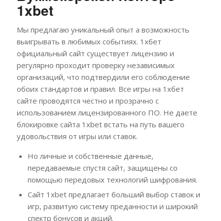
1xbet
Мы предлагаю уникальный опыт а возможность
выигрывать в любимых событиях. 1хбет
официальный сайт существует лицензию и
регулярно проходит проверку независимых
организаций, что подтвердили его соблюдение
обоих стандартов и правил. Все игры на 1хбет
сайте проводятся честно и прозрачно с
использованием лицензированного ПО. Не даете
блокировке сайта 1xbet встать на путь вашего
удовольствия от игры или ставок.
Но личные и собственные данные,
передаваемые спустя сайт, защищены со
помощью передовых технологий шифрования.
Сайт 1xbet предлагает больший выбор ставок и
игр, развитую систему преданности и широкий
спектр бонусов и акций.