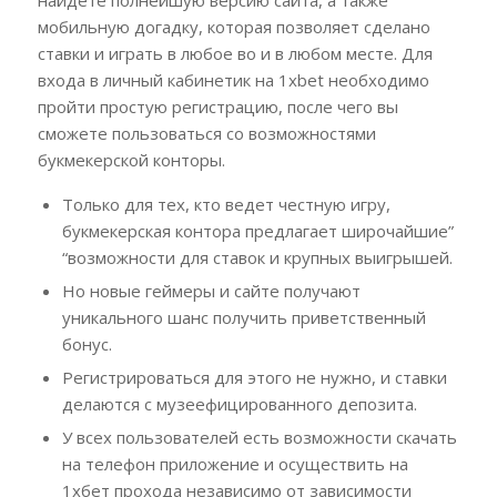
мобильную догадку, которая позволяет сделано
ставки и играть в любое во и в любом месте. Для
входа в личный кабинетик на 1xbet необходимо
пройти простую регистрацию, после чего вы
сможете пользоваться со возможностями
букмекерской конторы.
Только для тех, кто ведет честную игру,
букмекерская контора предлагает широчайшие”
“возможности для ставок и крупных выигрышей.
Но новые геймеры и сайте получают
уникального шанс получить приветственный
бонус.
Регистрироваться для этого не нужно, и ставки
делаются с музеефицированного депозита.
У всех пользователей есть возможности скачать
на телефон приложение и осуществить на
1хбет прохода независимо от зависимости