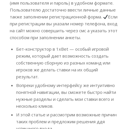
(имя пользователя и пароль) в удобном формате.
Пользователю достаточно ввести личные данные
также заполнении регистрационной форма.
Если
при регистрации вы указали номер телефона, вход
на сайт можно совершить через смс а указать этот
способом при заполнении анкеты.
Бет-конструктор в 1xBet — особый игровой
режим, который дает возможность создать
собственную сборную из разных команд или
игроков же делать ставки на их общий
результат.
Вопреки удобному интерфейсу же интуитивно
понятной навигации, вы сможете быстро найти
нужные разделы и сделать мои ставки всего и
несколько кликов.
И этой статье и рассмотрим возможные причин
таких проблем и предложим решения ддя
успешного входа.