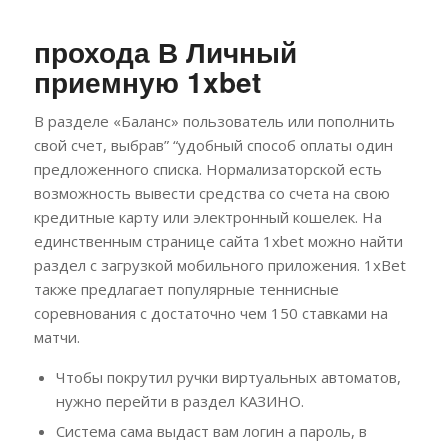
прохода В Личный
приемную 1xbet
В разделе «Баланс» пользователь или пополнить
свой счет, выбрав” “удобный способ оплаты один
предложенного списка. Нормализаторской есть
возможность вывести средства со счета на свою
кредитные карту или электронный кошелек. На
единственным странице сайта 1xbet можно найти
раздел с загрузкой мобильного приложения. 1xBet
также предлагает популярные теннисные
соревнования с достаточно чем 150 ставками на
матчи.
Чтобы покрутил ручки виртуальных автоматов,
нужно перейти в раздел КАЗИНО.
Система сама выдаст вам логин а пароль, в