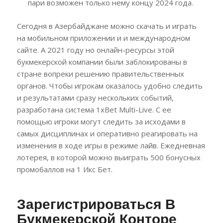
пари возможен только нему концу 2024 года.
Сегодня в Азербайджане можно скачать и играть
на мобильном приложении и и международном
сайте. А 2021 году но онлайн-ресурсы этой
букмекерской компании были заблокированы в
стране вопреки решению правительственных
органов. Чтобы игрокам оказалось удобно следить
и результатами сразу нескольких событий,
разработана система 1xBet Multi-Live. С ее
помощью игроки могут следить за исходами в
самых дисциплинах и оперативно реагировать на
изменения в ходе игры в режиме лайв. Ежедневная
лотерея, в которой можно выиграть 500 бонусных
промобаллов на 1 Икс Бет.
Зарегистрироваться В
Букмекерской Конторе