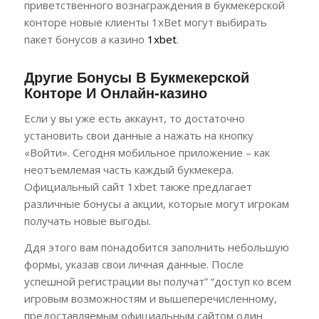
приветственного вознаграждения в букмекерской
конторе новые клиенты 1xBet могут выбирать
пакет бонусов а казино
1xbet
.
Другие Бонусы В Букмекерской
Конторе И Онлайн-казино
Если у вы уже есть аккаунт, то достаточно
установить свои данные а нажать на кнопку
«Войти». Сегодня мобильное приложение – как
неотъемлемая часть каждый букмекера.
Официальный сайт 1xbet также предлагает
различные бонусы а акции, которые могут игрокам
получать новые выгоды.
Ддя этого вам понадобится заполнить небольшую
формы, указав свои личная данные. После
успешной регистрации вы получат” “доступ ко всем
игровым возможностям и вышеперечисленному,
предоставляемым официальным сайтом один