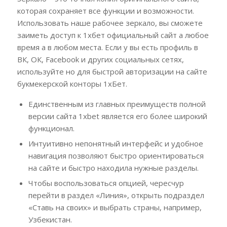
которая сохраняет все функции и возможности.
Использовать наше рабочее зеркало, вы сможете
заиметь доступ к 1хбет официальный сайт а любое
время а в любом места. Если у вы есть профиль в
ВК, ОК, Facebook и других социальных сетях,
используйте но для быстрой авторизации на сайте
букмекерской конторы 1хБет.
Единственным из главных преимуществ полной
версии сайта 1xbet является его более широкий
функционал.
Интуитивно непонятный интерфейс и удобное
навигация позволяют быстро ориентироваться
на сайте и быстро находила нужные разделы.
Чтобы воспользоваться опцией, чересчур
перейти в раздел «Линия», открыть подраздел
«Ставь на своих» и выбрать страны, например,
Узбекистан.