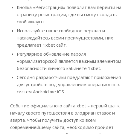
Кнопка «Регистрация» позволит вам перейти на
страницу регистрации, где вы смогут создать
свой аккаунт.
Используйте наше свободное зеркало и
наслаждайтесь всеми преимуществами, них
предлагает 1xbet сайт.
Регулярное обновление пароля
нормализаторской является важным элементом
безопасности личного кабинете 1xbet.
Сегодня разработчики предлагают приложения
для устройств под управлением операционных
систем Android же iOS.
Событие официального сайта xbet – первый шаг к
началу своего путешествия в элодриан ставок и
азарта. Чтобы получить доступ ко всем
современнейшему сайта, необходимо пройдет