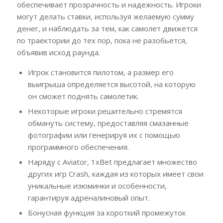
обеспечивает прозрачность и надежность. Игроки
могут делать ставки, используя желаемую сумму
денег, и наблюдать за тем, как самолет движется
по траектории до тех пор, пока не разобьется,
объявив исход раунда.
Игрок становится пилотом, а размер его
выигрыша определяется высотой, на которую
он сможет поднять самолетик.
Некоторые игроки решительно стремятся
обмануть систему, предоставляя смазанные
фотографии или генерируя их с помощью
программного обеспечения.
Наряду с Aviator, 1xBet предлагает множество
других игр Crash, каждая из которых имеет свои
уникальные изюминки и особенности,
гарантируя адреналиновый опыт.
Бонусная функция за короткий промежуток