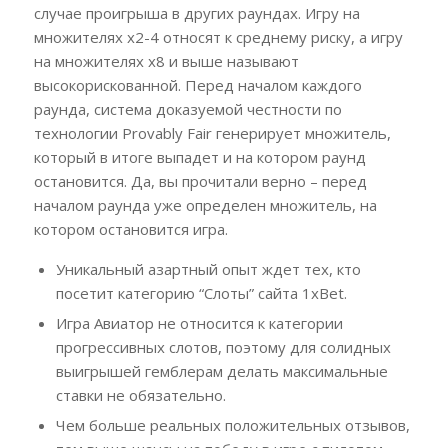
случае проигрыша в других раундах. Игру на
множителях x2-4 относят к среднему риску, а игру
на множителях x8 и выше называют
высокорискованной. Перед началом каждого
раунда, система доказуемой честности по
технологии Provably Fair генерирует множитель,
который в итоге выпадет и на котором раунд
остановится. Да, вы прочитали верно – перед
началом раунда уже определен множитель, на
котором остановится игра.
Уникальный азартный опыт ждет тех, кто
посетит категорию “Слоты” сайта 1xBet.
Игра Авиатор не относится к категории
прогрессивных слотов, поэтому для солидных
выигрышей гемблерам делать максимальные
ставки не обязательно.
Чем больше реальных положительных отзывов,