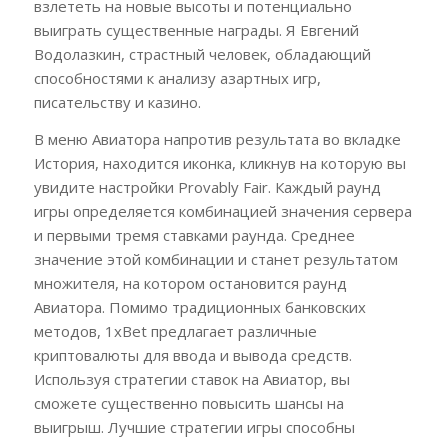
взлететь на новые высоты и потенциально
выиграть существенные награды. Я Евгений
Водолазкин, страстный человек, обладающий
способностями к анализу азартных игр,
писательству и казино.
В меню Авиатора напротив результата во вкладке
История, находится иконка, кликнув на которую вы
увидите настройки Provably Fair. Каждый раунд
игры определяется комбинацией значения сервера
и первыми тремя ставками раунда. Среднее
значение этой комбинации и станет результатом
множителя, на котором остановится раунд
Авиатора. Помимо традиционных банковских
методов, 1xBet предлагает различные
криптовалюты для ввода и вывода средств.
Используя стратегии ставок на Авиатор, вы
сможете существенно повысить шансы на
выигрыш. Лучшие стратегии игры способны