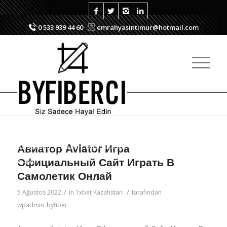
0 533 939 44 60
emrahyasintimur@hotmail.com
Blog - En Güncel Haberler
Авиатор Aviator Игра
Buradasınız:
Anasayfa
/
1xbet Kazahstan
/
Авиатор Aviator Игра Официальный Сайт Играть В Самолетик
Официальный Сайт Играть В
Онлай...
Самолетик Онлай
/
/
5 Ağustos 2022
in
1xbet Kazahstan
tarafından
wpadmin_byfiber