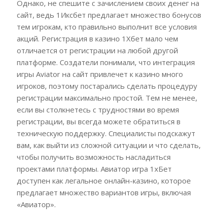
Однако, не спешите с зачислением своих денег на
сайт, ведь 1Иксбет предлагает множество бонусов
тем игрокам, кто правильно выполнит все условия
акций. Регистрация в казино 1Хбет мало чем
отличается от регистрации на любой другой
платформе. Создатели понимали, что интеграция
игры Aviator на сайт привлечет к казино много
игроков, поэтому постарались сделать процедуру
регистрации максимально простой. Тем не менее,
если вы столкнетесь с трудностями во время
регистрации, вы всегда можете обратиться в
техническую поддержку. Специалисты подскажут
вам, как выйти из сложной ситуации и что сделать,
чтобы получить возможность насладиться
проектами платформы. Авиатор игра 1хБет
доступен как легальное онлайн-казино, которое
предлагает множество вариантов игры, включая
«Авиатор».