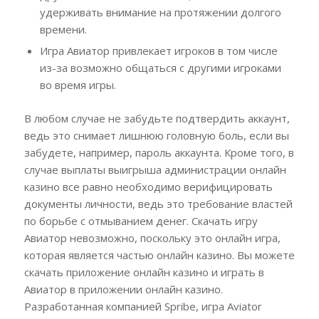
удерживать внимание на протяжении долгого
времени.
Игра Авиатор привлекает игроков в том числе
из-за возможно общаться с другими игроками
во время игры.
В любом случае не забудьте подтвердить аккаунт,
ведь это снимает лишнюю головную боль, если вы
забудете, например, пароль аккаунта. Кроме того, в
случае выплаты выигрыша администрации онлайн
казино все равно необходимо верифицировать
документы личности, ведь это требование властей
по борьбе с отмыванием денег. Скачать игру
Авиатор невозможно, поскольку это онлайн игра,
которая является частью онлайн казино. Вы можете
скачать приложение онлайн казино и играть в
Авиатор в приложении онлайн казино.
Разработанная компанией Spribe, игра Aviator