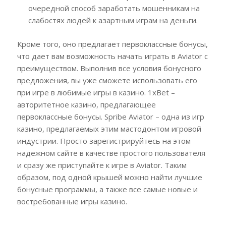
очередной способ заработать мошенникам на
слабостях людей к азартным играм на деньги.
Кроме того, оно предлагает первоклассные бонусы,
что дает вам возможность начать играть в Aviator с
преимуществом. Выполнив все условия бонусного
предложения, вы уже сможете использовать его
при игре в любимые игры в казино. 1xBet –
авторитетное казино, предлагающее
первоклассные бонусы. Spribe Aviator – одна из игр
казино, предлагаемых этим мастодонтом игровой
индустрии. Просто зарегистрируйтесь на этом
надежном сайте в качестве простого пользователя
и сразу же приступайте к игре в Aviator. Таким
образом, под одной крышей можно найти лучшие
бонусные программы, а также все самые новые и
востребованные игры казино.