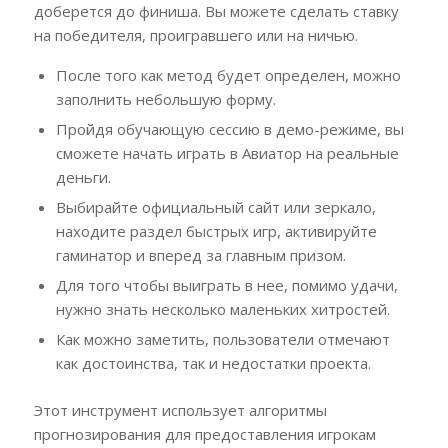
доберется до финиша. Вы можете сделать ставку
на победителя, проигравшего или на ничью.
После того как метод будет определен, можно
заполнить небольшую форму.
Пройдя обучающую сессию в демо-режиме, вы
сможете начать играть в Авиатор на реальные
деньги.
Выбирайте официальный сайт или зеркало,
находите раздел быстрых игр, активируйте
гаминатор и вперед за главным призом.
Для того чтобы выиграть в нее, помимо удачи,
нужно знать несколько маленьких хитростей.
Как можно заметить, пользователи отмечают
как достоинства, так и недостатки проекта.
Этот инструмент использует алгоритмы
прогнозирования для предоставления игрокам