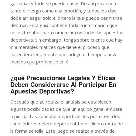
garantías y todo se puede pasar. De ahí provienen
tanto el riesgo como una emoción, y todos los dias
debe arriesgar solo el dinero la cual puede permitirse
destruir. Esta guía contiene toda la información que
necesita saber para comenzar con todas las apuestas
deportivas. Sin embargo, tenga sobre cuenta que hay
innumerables matices que tiene el proceso que
aprenderá lentamente que incluye el tiempo a new
medida que profundice en él.
¿qué Precauciones Legales Y Éticas
Deben Considerarse Al Participar En
Apuestas Deportivas?
Después que ze realiza el análisis se establecen
algunas posibilidades de que un equipo gane, empate
o pierda. Las apuestas deportivas les permiten a los
conocedores delete deporte obtener dinero extra de
la forma sencilla. Este juego se realiza a través de