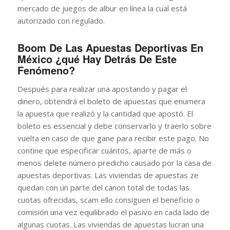
mercado de juegos de albur en línea la cual está
autorizado con regulado.
Boom De Las Apuestas Deportivas En
México ¿qué Hay Detrás De Este
Fenómeno?
Después para realizar una apostando y pagar el
dinero, obtendrá el boleto de apuestas que enumera
la apuesta que realizó y la cantidad que apostó. El
boleto es essencial y debe conservarlo y traerlo sobre
vuelta en caso de que gane para recibir este pago. No
contine que especificar cuántos, aparte de más o
menos delete número predicho causado por la casa de
apuestas deportivas. Las viviendas de apuestas ze
quedan con un parte del canon total de todas las
cuotas ofrecidas, scam ello consiguen el beneficio o
comisión una vez equilibrado el pasivo en cada lado de
algunas cuotas. Las viviendas de apuestas lucran una