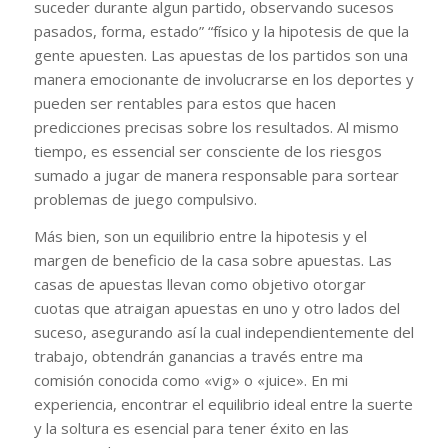
suceder durante algun partido, observando sucesos
pasados, forma, estado” “físico y la hipotesis de que la
gente apuesten. Las apuestas de los partidos son una
manera emocionante de involucrarse en los deportes y
pueden ser rentables para estos que hacen
predicciones precisas sobre los resultados. Al mismo
tiempo, es essencial ser consciente de los riesgos
sumado a jugar de manera responsable para sortear
problemas de juego compulsivo.
Más bien, son un equilibrio entre la hipotesis y el
margen de beneficio de la casa sobre apuestas. Las
casas de apuestas llevan como objetivo otorgar
cuotas que atraigan apuestas en uno y otro lados del
suceso, asegurando así la cual independientemente del
trabajo, obtendrán ganancias a través entre ma
comisión conocida como «vig» o «juice». En mi
experiencia, encontrar el equilibrio ideal entre la suerte
y la soltura es esencial para tener éxito en las