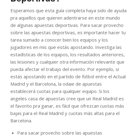
Esperamos que esta guía completa haya sido de ayuda
pra aquellos que quieren adentrarse en este mundo
de algunas apuestas deportivas. Para sacar provecho
sobre las apuestas deportivas, es importante hacer tu
tarea sumado a conocer bien los equipos y los
jugadores en mis que estás apostando. Investiga las
estadísticas de los equipos, los resultados anteriores,
las lesiones y cualquier otra información relevante que
pueda afectar el trabajo del evento. Por ejemplo, si
estás apostando en el partido de fútbol entre el Actual
Madrid y el Barcelona, la odaie de apuestas
establecerá cuotas para qualquer equipo. Si los
angeles casa de apuestas cree que un Real Madrid es
el favorito pra ganar, es fácil que ofrezcan cuotas más
bajas para el Real Madrid y cuotas más altas para el
Barcelona.
Para sacar provecho sobre las apuestas