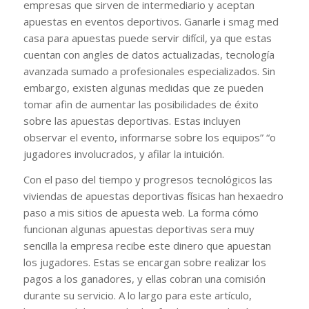
empresas que sirven de intermediario y aceptan
apuestas en eventos deportivos. Ganarle i smag med
casa para apuestas puede servir difícil, ya que estas
cuentan con angles de datos actualizadas, tecnología
avanzada sumado a profesionales especializados. Sin
embargo, existen algunas medidas que ze pueden
tomar afin de aumentar las posibilidades de éxito
sobre las apuestas deportivas. Estas incluyen
observar el evento, informarse sobre los equipos” “o
jugadores involucrados, y afilar la intuición.
Con el paso del tiempo y progresos tecnológicos las
viviendas de apuestas deportivas físicas han hexaedro
paso a mis sitios de apuesta web. La forma cómo
funcionan algunas apuestas deportivas sera muy
sencilla la empresa recibe este dinero que apuestan
los jugadores. Estas se encargan sobre realizar los
pagos a los ganadores, y ellas cobran una comisión
durante su servicio. A lo largo para este artículo,