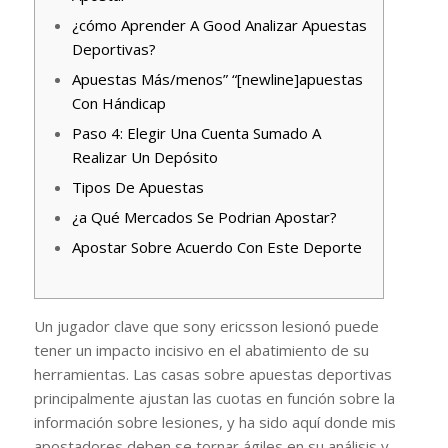
¿cómo Aprender A Good Analizar Apuestas
Deportivas?
Apuestas Más/menos” “[newline]apuestas
Con Hándicap
Paso 4: Elegir Una Cuenta Sumado A
Realizar Un Depósito
Tipos De Apuestas
¿a Qué Mercados Se Podrian Apostar?
Apostar Sobre Acuerdo Con Este Deporte
Un jugador clave que sony ericsson lesionó puede
tener un impacto incisivo en el abatimiento de su
herramientas. Las casas sobre apuestas deportivas
principalmente ajustan las cuotas en función sobre la
información sobre lesiones, y ha sido aquí donde mis
apostadores deben se tornar ágiles en su análisis y