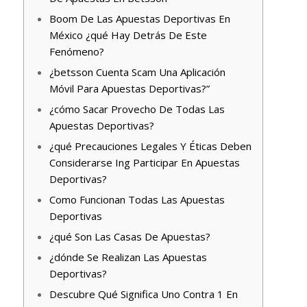
Boom De Las Apuestas Deportivas En
México ¿qué Hay Detrás De Este
Fenómeno?
¿betsson Cuenta Scam Una Aplicación
Móvil Para Apuestas Deportivas?”
¿cómo Sacar Provecho De Todas Las
Apuestas Deportivas?
¿qué Precauciones Legales Y Éticas Deben
Considerarse Ing Participar En Apuestas
Deportivas?
Como Funcionan Todas Las Apuestas
Deportivas
¿qué Son Las Casas De Apuestas?
¿dónde Se Realizan Las Apuestas
Deportivas?
Descubre Qué Significa Uno Contra 1 En