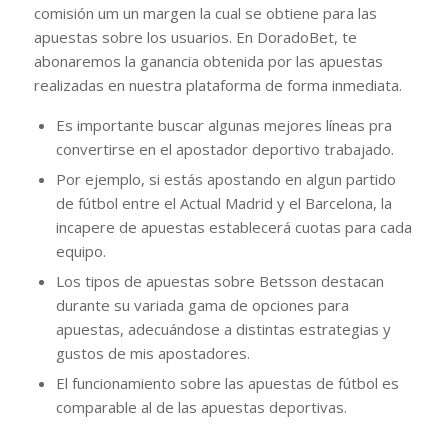
comisión um un margen la cual se obtiene para las
apuestas sobre los usuarios. En DoradoBet, te
abonaremos la ganancia obtenida por las apuestas
realizadas en nuestra plataforma de forma inmediata.
Es importante buscar algunas mejores líneas pra
convertirse en el apostador deportivo trabajado.
Por ejemplo, si estás apostando en algun partido
de fútbol entre el Actual Madrid y el Barcelona, la
incapere de apuestas establecerá cuotas para cada
equipo.
Los tipos de apuestas sobre Betsson destacan
durante su variada gama de opciones para
apuestas, adecuándose a distintas estrategias y
gustos de mis apostadores.
El funcionamiento sobre las apuestas de fútbol es
comparable al de las apuestas deportivas.