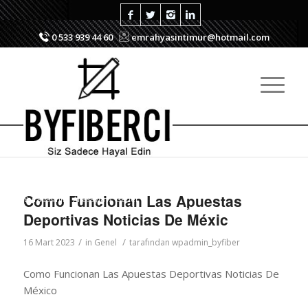
0 533 939 44 60
emrahyasintimur@hotmail.com
Blog - En Güncel Haberler
Como Funcionan Las Apuestas
Buradasınız:
Anasayfa
/
Genel
/
Como Funcionan Las Apuestas Deportivas Noticias De Méxic
Deportivas Noticias De Méxic
/
/
16 Mart 2023
in
Genel
tarafından
wpadmin_byfiber
Como Funcionan Las Apuestas Deportivas Noticias De
México