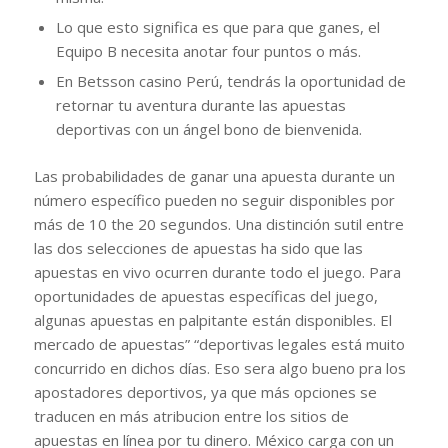
Lo que esto significa es que para que ganes, el
Equipo B necesita anotar four puntos o más.
En Betsson casino Perú, tendrás la oportunidad de
retornar tu aventura durante las apuestas
deportivas con un ángel bono de bienvenida.
Las probabilidades de ganar una apuesta durante un
número específico pueden no seguir disponibles por
más de 10 the 20 segundos. Una distinción sutil entre
las dos selecciones de apuestas ha sido que las
apuestas en vivo ocurren durante todo el juego. Para
oportunidades de apuestas específicas del juego,
algunas apuestas en palpitante están disponibles. El
mercado de apuestas” “deportivas legales está muito
concurrido en dichos días. Eso sera algo bueno pra los
apostadores deportivos, ya que más opciones se
traducen en más atribucion entre los sitios de
apuestas en línea por tu dinero. México carga con un