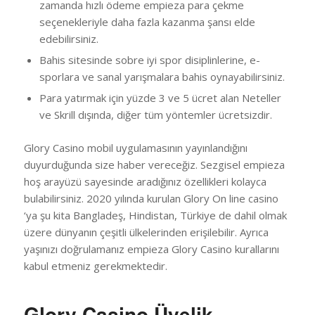
zamanda hızlı ödeme empieza para çekme
seçenekleriyle daha fazla kazanma şansı elde
edebilirsiniz.
Bahis sitesinde sobre iyi spor disiplinlerine, e-
sporlara ve sanal yarışmalara bahis oynayabilirsiniz.
Para yatırmak için yüzde 3 ve 5 ücret alan Neteller
ve Skrill dışında, diğer tüm yöntemler ücretsizdir.
Glory Casino mobil uygulamasının yayınlandığını
duyurduğunda size haber vereceğiz. Sezgisel empieza
hoş arayüzü sayesinde aradığınız özellikleri kolayca
bulabilirsiniz. 2020 yılında kurulan Glory On line casino
‘ya şu kita Bangladeş, Hindistan, Türkiye de dahil olmak
üzere dünyanın çeşitli ülkelerinden erişilebilir. Ayrıca
yaşınızı doğrulamanız empieza Glory Casino kurallarını
kabul etmeniz gerekmektedir.
Glory Casino Üyelik