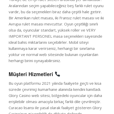
Aralarından seçim yapabileceğiniz beş farklı rulet oyunu
vardır, bu da seçenekleri biraz daha çeşitli hale getirir.
Bir Amerikan rulet masası, iki Fransız rulet masası ve iki
Avrupa rulet masası mevcuttur. Oyun çeşitliliği sınırlı
olsa da, oyuncular standart, yüksek roller ve VERY
IMPORTANT PERSONEL masa seçenekleri sayesinde
ideal bahis miktarlarını seçebilirler. Mobil siteyi
kullanmaya karar verirseniz, herhangi bir sınırlama
yoktur ve normal web sitesinde bulunan oyunlardan
herhangi birini oynayabilirsiniz.
Müşteri Hizmetleri
Bu oyun platformu 2021 yılında faaliyete geçti ve kısa
sürede çevrimiçi kumarhane alanında kendini kanıtladı.
Glory Casino web sitesi, bölgedeki oyuncular için daha
erişilebilir olması amacıyla birkaç farklı dile çevrilmiştir.
Curacao lisansı ile yasal olarak faaliyet gösteren Glory
Casino’nun güvenilirliği de dikkate değerdir.