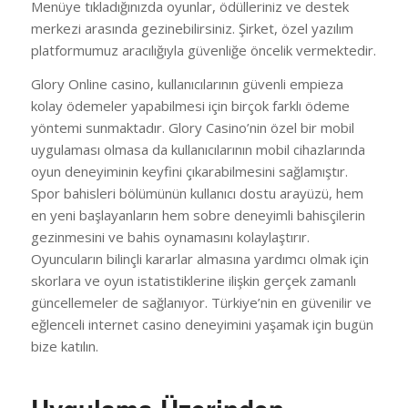
Menüye tıkladığınızda oyunlar, ödülleriniz ve destek
merkezi arasında gezinebilirsiniz. Şirket, özel yazılım
platformumuz aracılığıyla güvenliğe öncelik vermektedir.
Glory Online casino, kullanıcılarının güvenli empieza
kolay ödemeler yapabilmesi için birçok farklı ödeme
yöntemi sunmaktadır. Glory Casino’nin özel bir mobil
uygulaması olmasa da kullanıcılarının mobil cihazlarında
oyun deneyiminin keyfini çıkarabilmesini sağlamıştır.
Spor bahisleri bölümünün kullanıcı dostu arayüzü, hem
en yeni başlayanların hem sobre deneyimli bahisçilerin
gezinmesini ve bahis oynamasını kolaylaştırır.
Oyuncuların bilinçli kararlar almasına yardımcı olmak için
skorlara ve oyun istatistiklerine ilişkin gerçek zamanlı
güncellemeler de sağlanıyor. Türkiye’nin en güvenilir ve
eğlenceli internet casino deneyimini yaşamak için bugün
bize katılın.