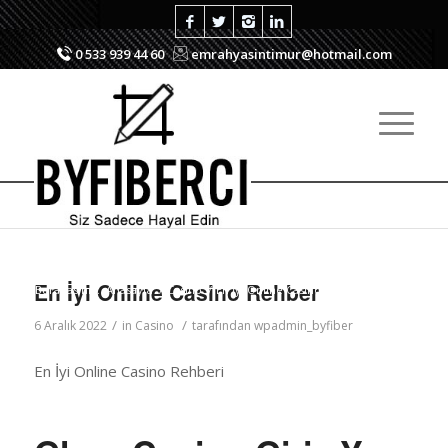
0 533 939 44 60
emrahyasintimur@hotmail.com
Blog - En Güncel Haberler
En İyi Online Casino Rehber
Buradasınız:
Anasayfa
/
Casino
/
En İyi Online Casino Rehber
/
/
6 Aralık 2022
in
Casino
tarafından
wpadmin_byfiber
En İyi Online Casino Rehberi