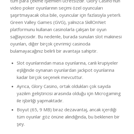
tüm para çekme işlemleri ücretsizdir. Glory Casino’nun
video poker oyunlarının seçimi özel oyuncuları
şaşırtmayacak olsa bile, oyuncular için fazlasıyla yeterli.
Green Valley Games (GVG), yalnızca SkillOnNet
platformunu kullanan casinolarla çalışan bir oyun
sağlayıcısıdır. Bu nedenle, burada sunulan slot makinesi
oyunları, diğer birçok çevrimiçi casinoda
bulamayacağınız belirli bir avantaja sahiptir.
Slot oyunlarından masa oyunlarına, canlı krupiyeler
eşliğinde oynanan oyunlardan jackpot oyunlarına
kadar birçok seçenek mevcuttur.
Ayrıca, Glory Casino, ortak oldukları çok sayıda
yazılım geliştiricisi arasında olduğu için Microgaming
ile işbirliği yapmaktadır.
Boyut (65, 9 MB) biraz dezavantaj, ancak içerdiği
tüm oyunlar göz önüne alındığında, bu beklenen bir
şey.