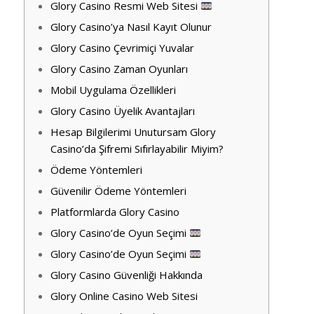
Glory Casino Resmi Web Sitesi
Glory Casino’ya Nasıl Kayıt Olunur
Glory Casino Çevrimiçi Yuvalar
Glory Casino Zaman Oyunları
Mobil Uygulama Özellikleri
Glory Casino Üyelik Avantajları
Hesap Bilgilerimi Unutursam Glory
Casino’da Şifremi Sıfırlayabilir Miyim?
Ödeme Yöntemleri
Güvenilir Ödeme Yöntemleri
Platformlarda Glory Casino
Glory Casino’de Oyun Seçimi
Glory Casino’de Oyun Seçimi
Glory Casino Güvenliği Hakkında
Glory Online Casino Web Sitesi