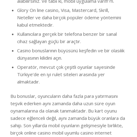
alabilirsiniz. Ve tabii ki, mobil uygulama varifr?n.
Glory On line casino, Visa, Mastercard, Skrill,
Neteller ve daha birçok popüler ödeme yöntemini
kabul etmektedir.
Kullanıcılara gerçek bir telefona benzer bir sanal
cihaz sağlayan güçlü bir araçtır.
Casino bonuslarının büyüsünü keşfedin ve bir olasılık
dünyasının kilidini açın.
Operatör, mevcut çok çeşitli oyunlar sayesinde
Türkiye’de en iyi rulet siteleri arasında yer
almaktadır.
Bu bonuslar, oyuncuların daha fazla para yatırmasını
teşvik ederken aynı zamanda daha uzun süre oyun
oynamalarına da olanak tanımaktadır. Bu kart oyunu
sadece eğlenceli değil, aynı zamanda büyük oranlara da
sahip. Son yıllarda mobil oyunların gelişmesiyle birlikte,
birçok online casino mobil uyumlu casino internet