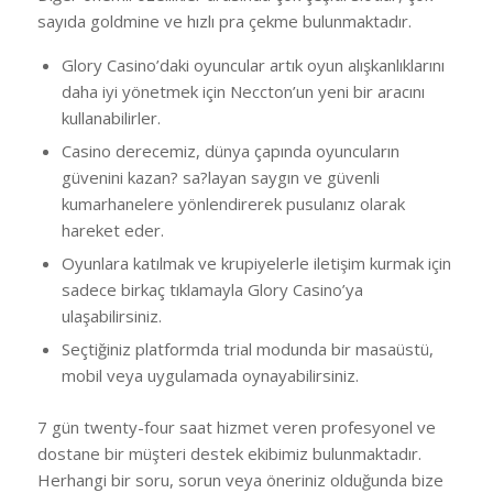
sayıda goldmine ve hızlı pra çekme bulunmaktadır.
Glory Casino’daki oyuncular artık oyun alışkanlıklarını
daha iyi yönetmek için Neccton’un yeni bir aracını
kullanabilirler.
Casino derecemiz, dünya çapında oyuncuların
güvenini kazan? sa?layan saygın ve güvenli
kumarhanelere yönlendirerek pusulanız olarak
hareket eder.
Oyunlara katılmak ve krupiyelerle iletişim kurmak için
sadece birkaç tıklamayla Glory Casino’ya
ulaşabilirsiniz.
Seçtiğiniz platformda trial modunda bir masaüstü,
mobil veya uygulamada oynayabilirsiniz.
7 gün twenty-four saat hizmet veren profesyonel ve
dostane bir müşteri destek ekibimiz bulunmaktadır.
Herhangi bir soru, sorun veya öneriniz olduğunda bize