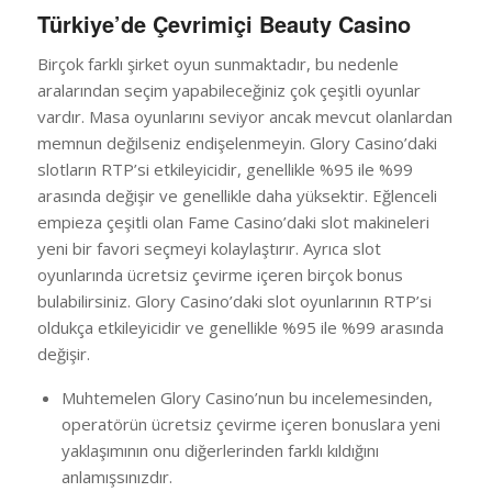
Türkiye’de Çevrimiçi Beauty Casino
Birçok farklı şirket oyun sunmaktadır, bu nedenle
aralarından seçim yapabileceğiniz çok çeşitli oyunlar
vardır. Masa oyunlarını seviyor ancak mevcut olanlardan
memnun değilseniz endişelenmeyin. Glory Casino’daki
slotların RTP’si etkileyicidir, genellikle %95 ile %99
arasında değişir ve genellikle daha yüksektir. Eğlenceli
empieza çeşitli olan Fame Casino’daki slot makineleri
yeni bir favori seçmeyi kolaylaştırır. Ayrıca slot
oyunlarında ücretsiz çevirme içeren birçok bonus
bulabilirsiniz. Glory Casino’daki slot oyunlarının RTP’si
oldukça etkileyicidir ve genellikle %95 ile %99 arasında
değişir.
Muhtemelen Glory Casino’nun bu incelemesinden,
operatörün ücretsiz çevirme içeren bonuslara yeni
yaklaşımının onu diğerlerinden farklı kıldığını
anlamışsınızdır.