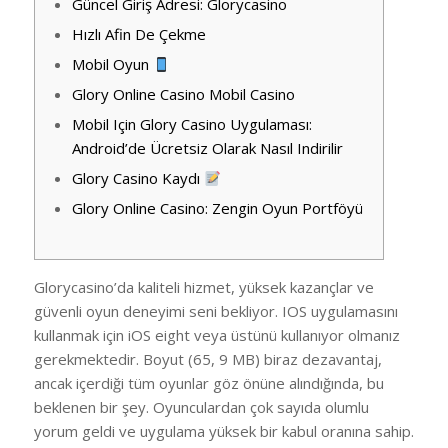
Güncel Giriş Adresi: Glorycasino
Hızlı Afin De Çekme
Mobil Oyun
Glory Online Casino Mobil Casino
Mobil Için Glory Casino Uygulaması:
Android’de Ücretsiz Olarak Nasıl Indirilir
Glory Casino Kaydı
Glory Online Casino: Zengin Oyun Portföyü
Glorycasino’da kaliteli hizmet, yüksek kazançlar ve
güvenli oyun deneyimi seni bekliyor. IOS uygulamasını
kullanmak için iOS eight veya üstünü kullanıyor olmanız
gerekmektedir. Boyut (65, 9 MB) biraz dezavantaj,
ancak içerdiği tüm oyunlar göz önüne alındığında, bu
beklenen bir şey. Oyunculardan çok sayıda olumlu
yorum geldi ve uygulama yüksek bir kabul oranına sahip.