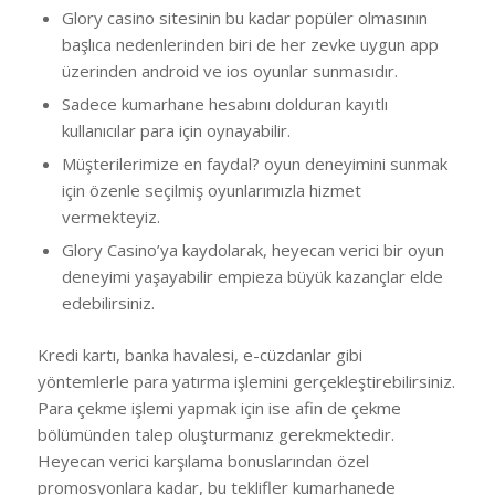
Glory casino sitesinin bu kadar popüler olmasının
başlıca nedenlerinden biri de her zevke uygun app
üzerinden android ve ios oyunlar sunmasıdır.
Sadece kumarhane hesabını dolduran kayıtlı
kullanıcılar para için oynayabilir.
Müşterilerimize en faydal? oyun deneyimini sunmak
için özenle seçilmiş oyunlarımızla hizmet
vermekteyiz.
Glory Casino’ya kaydolarak, heyecan verici bir oyun
deneyimi yaşayabilir empieza büyük kazançlar elde
edebilirsiniz.
Kredi kartı, banka havalesi, e-cüzdanlar gibi
yöntemlerle para yatırma işlemini gerçekleştirebilirsiniz.
Para çekme işlemi yapmak için ise afin de çekme
bölümünden talep oluşturmanız gerekmektedir.
Heyecan verici karşılama bonuslarından özel
promosyonlara kadar, bu teklifler kumarhanede