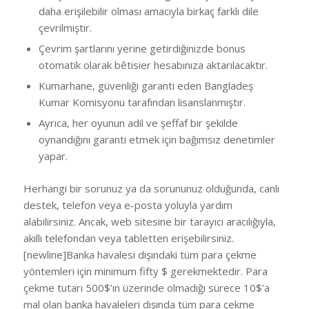
daha erişilebilir olması amacıyla birkaç farklı dile
çevrilmiştir.
Çevrim şartlarını yerine getirdiğinizde bonus
otomatik olarak bêtisier hesabınıza aktarılacaktır.
Kumarhane, güvenliği garanti eden Bangladeş
Kumar Komisyonu tarafından lisanslanmıştır.
Ayrıca, her oyunun adil ve şeffaf bir şekilde
oynandığını garanti etmek için bağımsız denetimler
yapar.
Herhangi bir sorunuz ya da sorununuz olduğunda, canlı
destek, telefon veya e-posta yoluyla yardım
alabilirsiniz. Ancak, web sitesine bir tarayıcı aracılığıyla,
akıllı telefondan veya tabletten erişebilirsiniz.
[newline]Banka havalesi dışındaki tüm para çekme
yöntemleri için minimum fifty $ gerekmektedir. Para
çekme tutarı 500$’ın üzerinde olmadığı sürece 10$’a
mal olan banka havaleleri dışında tüm para çekme