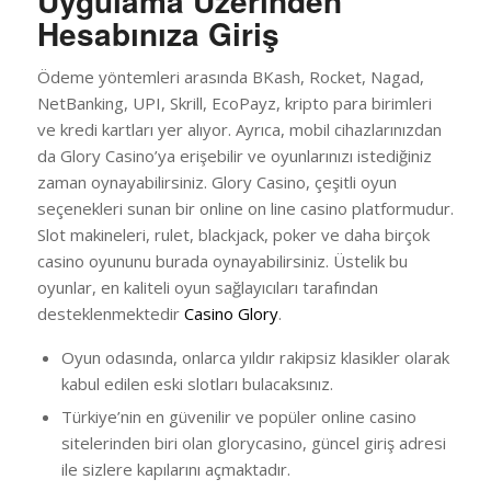
Uygulama Üzerinden
Hesabınıza Giriş
Ödeme yöntemleri arasında BKash, Rocket, Nagad,
NetBanking, UPI, Skrill, EcoPayz, kripto para birimleri
ve kredi kartları yer alıyor. Ayrıca, mobil cihazlarınızdan
da Glory Casino’ya erişebilir ve oyunlarınızı istediğiniz
zaman oynayabilirsiniz. Glory Casino, çeşitli oyun
seçenekleri sunan bir online on line casino platformudur.
Slot makineleri, rulet, blackjack, poker ve daha birçok
casino oyununu burada oynayabilirsiniz. Üstelik bu
oyunlar, en kaliteli oyun sağlayıcıları tarafından
desteklenmektedir
Casino Glory
.
Oyun odasında, onlarca yıldır rakipsiz klasikler olarak
kabul edilen eski slotları bulacaksınız.
Türkiye’nin en güvenilir ve popüler online casino
sitelerinden biri olan glorycasino, güncel giriş adresi
ile sizlere kapılarını açmaktadır.