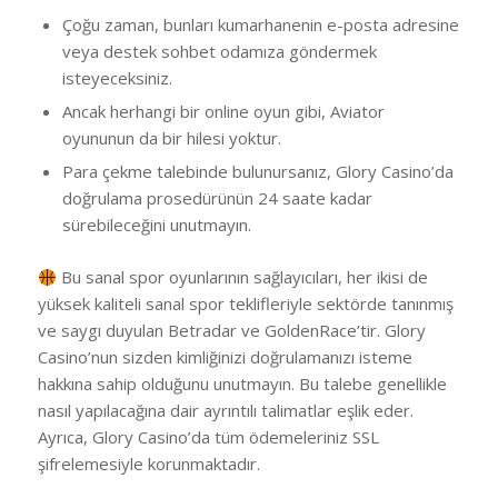
Çoğu zaman, bunları kumarhanenin e-posta adresine
veya destek sohbet odamıza göndermek
isteyeceksiniz.
Ancak herhangi bir online oyun gibi, Aviator
oyununun da bir hilesi yoktur.
Para çekme talebinde bulunursanız, Glory Casino’da
doğrulama prosedürünün 24 saate kadar
sürebileceğini unutmayın.
Bu sanal spor oyunlarının sağlayıcıları, her ikisi de
yüksek kaliteli sanal spor teklifleriyle sektörde tanınmış
ve saygı duyulan Betradar ve GoldenRace’tir. Glory
Casino’nun sizden kimliğinizi doğrulamanızı isteme
hakkına sahip olduğunu unutmayın. Bu talebe genellikle
nasıl yapılacağına dair ayrıntılı talimatlar eşlik eder.
Ayrıca, Glory Casino’da tüm ödemeleriniz SSL
şifrelemesiyle korunmaktadır.