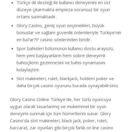
Türkçe dil desteği ile kullanıcı deneyimini en üst
düzeye çıkarmakta empieza sorunsuz bir oyun
ortamı sunmaktadır.
Glory Casino, geniş oyun seçenekleri, büyük
bonuslar ve sağlam güvenlik önlemleriyle Türkiye’nin
en ba?ar?l? casino sitelerinden biridir.
Spor bahisleri bölümünün kullanıcı dostu arayüzü,
hem yeni başlayanların hem sobre deneyimli
bahisçilerin gezinmesini ve bahis oynamasını
kolaylaştırır.
Slot makineleri, rulet, blackjack, holdem poker ve
daha birçok casino oyununu burada oynayabilirsiniz.
Glory Casino Online Türkiye’de, her türlü oyuncuya
uygun olarak tasarlanmış ve mükemmel bir oyun
deneyimi sunmak için tüm hizmetlerini sunar. Glory
Casino’da slot makineleri, black jack, poker, rulet,
baccarat, zar oyunları gibi birçok farklı on line casino