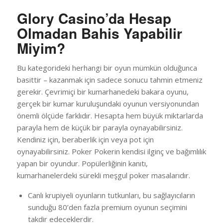
Glory Casino’da Hesap
Olmadan Bahis Yapabilir
Miyim?
Bu kategorideki herhangi bir oyun mümkün olduğunca
basittir – kazanmak için sadece sonucu tahmin etmeniz
gerekir. Çevrimiçi bir kumarhanedeki bakara oyunu,
gerçek bir kumar kuruluşundaki oyunun versiyonundan
önemli ölçüde farklıdır. Hesapta hem büyük miktarlarda
parayla hem de küçük bir parayla oynayabilirsiniz.
Kendiniz için, beraberlik için veya pot için
oynayabilirsiniz. Poker Pokerin kendisi ilginç ve bağımlılık
yapan bir oyundur. Popülerliğinin kanıtı,
kumarhanelerdeki sürekli meşgul poker masalarıdır.
Canlı krupiyeli oyunların tutkunları, bu sağlayıcıların
sunduğu 80’den fazla premium oyunun seçimini
takdir edeceklerdir.