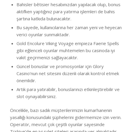
Bahisler bêtisier hesabınızdan yapılacak olup, bonus
aktifken yaptığınız para yatırma işlemleri de bahis
şartına katkıda bulunacaktır.
Bu sayede, kullanıcılarına her zaman yeni ve heyecan
verici oyunlar sunmaktadır.
Gold Encolure Viking Voyage empieza Faerie Spells
gibi eğlenceli oyunlar muhtemelen bu casinoda iyi
vakit geçirmenizi sağlayacaktır.
Güncel bonuslar ve promosyonlar için Glory
Casino’nun net sitesini düzenli olarak kontrol etmek
önemlidir.
Artık para yatırabilir, bonuslarınızı etkinleştirebilir ve
slot oynayabilirsiniz.
Öncelikle, bazı sadık müşterilerimizin kumarhanenin
yasallığı konusundaki şüphelerini gidermemize izin verin.
Operatör, mevcut çok çeşitli oyunlar sayesinde
Türkiye’de en iyi rulet siteleri arasında yer almaktadır.