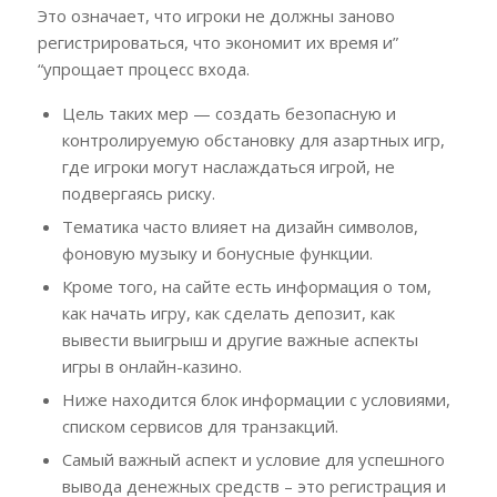
Это означает, что игроки не должны заново
регистрироваться, что экономит их время и”
“упрощает процесс входа.
Цель таких мер — создать безопасную и
контролируемую обстановку для азартных игр,
где игроки могут наслаждаться игрой, не
подвергаясь риску.
Тематика часто влияет на дизайн символов,
фоновую музыку и бонусные функции.
Кроме того, на сайте есть информация о том,
как начать игру, как сделать депозит, как
вывести выигрыш и другие важные аспекты
игры в онлайн-казино.
Ниже находится блок информации с условиями,
списком сервисов для транзакций.
Самый важный аспект и условие для успешного
вывода денежных средств – это регистрация и