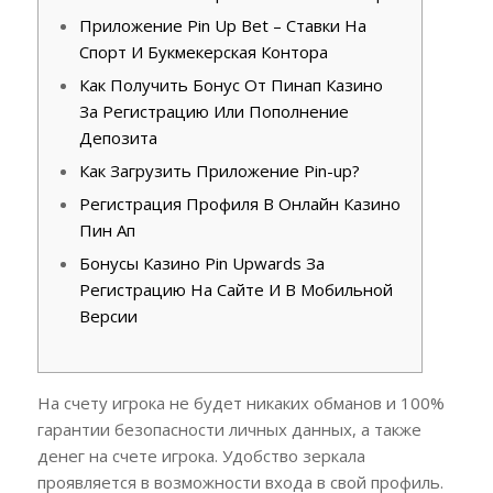
Приложение Pin Up Bet – Ставки На
Спорт И Букмекерская Контора
Как Получить Бонус От Пинап Казино
За Регистрацию Или Пополнение
Депозита
Как Загрузить Приложение Pin-up?
Регистрация Профиля В Онлайн Казино
Пин Ап
Бонусы Казино Pin Upwards За
Регистрацию На Сайте И В Мобильной
Версии
На счету игрока не будет никаких обманов и 100%
гарантии безопасности личных данных, а также
денег на счете игрока. Удобство зеркала
проявляется в возможности входа в свой профиль.