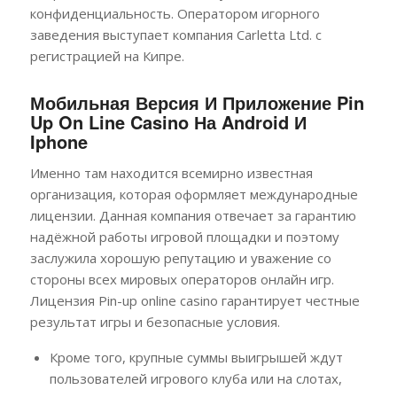
конфиденциальность. Оператором игорного
заведения выступает компания Carletta Ltd. с
регистрацией на Кипре.
Мобильная Версия И Приложение Pin
Up On Line Casino На Android И
Iphone
Именно там находится всемирно известная
организация, которая оформляет международные
лицензии. Данная компания отвечает за гарантию
надёжной работы игровой площадки и поэтому
заслужила хорошую репутацию и уважение со
стороны всех мировых операторов онлайн игр.
Лицензия Pin-up online casino гарантирует честные
результат игры и безопасные условия.
Кроме того, крупные суммы выигрышей ждут
пользователей игрового клуба или на слотах,