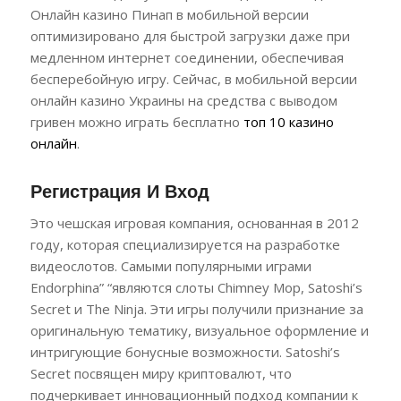
Онлайн казино Пинап в мобильной версии
оптимизировано для быстрой загрузки даже при
медленном интернет соединении, обеспечивая
бесперебойную игру. Сейчас, в мобильной версии
онлайн казино Украины на средства с выводом
гривен можно играть бесплатно
топ 10 казино
онлайн
.
Регистрация И Вход
Это чешская игровая компания, основанная в 2012
году, которая специализируется на разработке
видеослотов. Самыми популярными играми
Endorphina” “являются слоты Chimney Mop, Satoshi’s
Secret и The Ninja. Эти игры получили признание за
оригинальную тематику, визуальное оформление и
интригующие бонусные возможности. Satoshi’s
Secret посвящен миру криптовалют, что
подчеркивает инновационный подход компании к