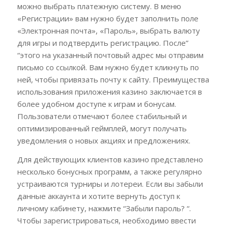
можно выбрать платежную систему. В меню
«Регистрации» вам нужно будет заполнить поле
«Электронная почта», «Пароль», выбрать валюту
для игры и подтвердить регистрацию. После”
“этого на указанный почтовый адрес мы отправим
письмо со ссылкой. Вам нужно будет кликнуть по
ней, чтобы привязать почту к сайту. Преимущества
использования приложения казино заключается в
более удобном доступе к играм и бонусам.
Пользователи отмечают более стабильный и
оптимизированный геймплей, могут получать
уведомления о новых акциях и предложениях.
Для действующих клиентов казино представлено
несколько бонусных программ, а также регулярно
устраиваются турниры и лотереи. Если вы забыли
данные аккаунта и хотите вернуть доступ к
личному кабинету, нажмите “Забыли пароль? “.
Чтобы зарегистрироваться, необходимо ввести