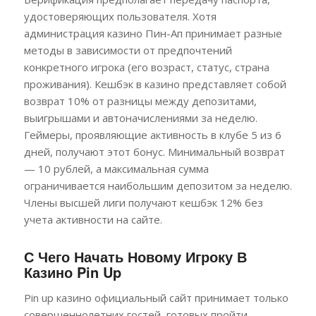
удостоверяющих пользователя. Хотя
администрация казино Пин-Ап принимает разные
методы в зависимости от предпочтений
конкретного игрока (его возраст, статус, страна
проживания). Кешбэк в казино представляет собой
возврат 10% от разницы между депозитами,
выигрышами и автоначислениями за неделю.
Геймеры, проявляющие активность в клубе 5 из 6
дней, получают этот бонус. Минимальный возврат
— 10 рублей, а максимальная сумма
ограничивается наибольшим депозитом за неделю.
Члены высшей лиги получают кешбэк 12% без
учета активности на сайте.
С Чего Начать Новому Игроку В
Казино Pin Up
Pin up казино официальный сайт принимает только
совершеннолетних гостей, готовых пройти