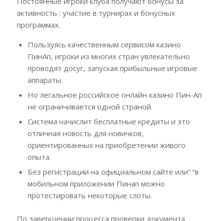
Постоянные игроки клуба получают бонусы за
активность : участие в турнирах и бонусных
программах.
Пользуясь качественным сервисом казино
ПинАп, игроки из многих стран увлекательно
проводят досуг, запуская прибыльные игровые
аппараты.
Но легальное российское онлайн казино Пин-Ап
не ограничивается одной страной.
Система начислит бесплатные кредиты и это
отличная новость для новичков,
ориентированных на приобретении живого
опыта.
Без регистрации на официальном сайте или” “в
мобильном приложении Пинап можно
протестировать некоторые слоты.
По завершении процесса проверки документа