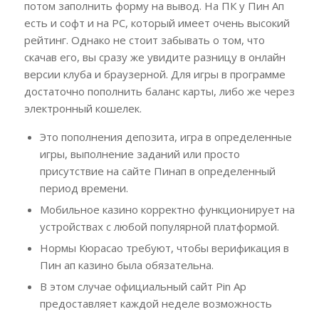
потом заполнить форму на вывод. На ПК у Пин Ап
есть и софт и на PC, который имеет очень высокий
рейтинг. Однако не стоит забывать о том, что
скачав его, вы сразу же увидите разницу в онлайн
версии клуба и браузерной. Для игры в программе
достаточно пополнить баланс карты, либо же через
электронный кошелек.
Это пополнения депозита, игра в определенные
игры, выполнение заданий или просто
присутствие на сайте Пинап в определенный
период времени.
Мобильное казино корректно функционирует на
устройствах с любой популярной платформой.
Нормы Кюрасао требуют, чтобы верификация в
Пин ап казино была обязательна.
В этом случае официальный сайт Pin Ap
предоставляет каждой неделе возможность