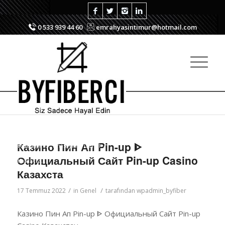
0 533 939 44 60
emrahyasintimur@hotmail.com
Blog - En Güncel Haberler
Казино Пин Ап Pin-up ᐈ
Buradasınız:
Anasayfa
/
Genel
/
Казино Пин Ап Pin-up ᐈ Официальный Сайт Pin-up Casino
Официальный Сайт Pin-up Casino
Казахста...
Казахста
/
/
17 Temmuz 2022
in
Genel
tarafından
wpadmin_byfiber
Казино Пин Ап Pin-up ᐈ Официальный Сайт Pin-up