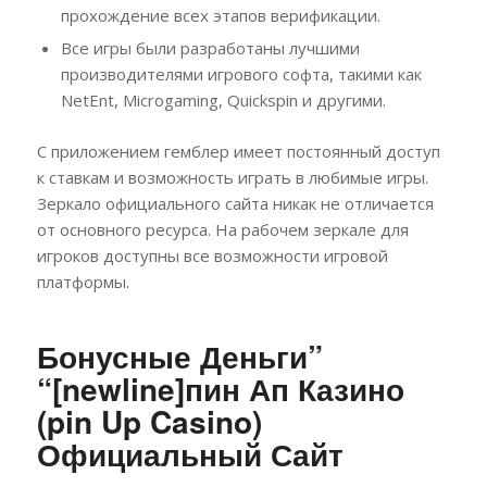
прохождение всех этапов верификации.
Все игры были разработаны лучшими
производителями игрового софта, такими как
NetEnt, Microgaming, Quickspin и другими.
С приложением гемблер имеет постоянный доступ
к ставкам и возможность играть в любимые игры.
Зеркало официального сайта никак не отличается
от основного ресурса. На рабочем зеркале для
игроков доступны все возможности игровой
платформы.
Бонусные Деньги”
“[newline]пин Ап Казино
(pin Up Casino)
Официальный Сайт