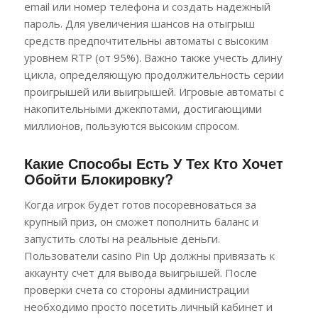
email или номер телефона и создать надежный
пароль. Для увеличения шансов на отыгрыш
средств предпочтительны автоматы с высоким
уровнем RTP (от 95%). Важно также учесть длину
цикла, определяющую продолжительность серии
проигрышей или выигрышей. Игровые автоматы с
накопительными джекпотами, достигающими
миллионов, пользуются высоким спросом.
Какие Способы Есть У Тех Кто Хочет
Обойти Блокировку?
Когда игрок будет готов посоревноваться за
крупный приз, он сможет пополнить баланс и
запустить слоты на реальные деньги.
Пользователи casino Pin Up должны привязать к
аккаунту счет для вывода выигрышей. После
проверки счета со стороны администрации
необходимо просто посетить личный кабинет и