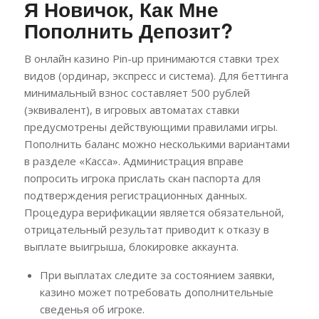
Я Новичок, Как Мне
Пополнить Депозит?
В онлайн казино Pin-up принимаются ставки трех
видов (ординар, экспресс и система). Для беттинга
минимальный взнос составляет 500 рублей
(эквивалент), в игровых автоматах ставки
предусмотрены действующими правилами игры.
Пополнить баланс можно несколькими вариантами
в разделе «Касса». Администрация вправе
попросить игрока прислать скан паспорта для
подтверждения регистрационных данных.
Процедура верификации является обязательной,
отрицательный результат приводит к отказу в
выплате выигрыша, блокировке аккаунта.
При выплатах следите за состоянием заявки,
казино может потребовать дополнительные
сведенья об игроке.