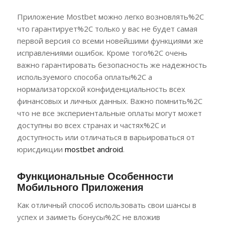
Приложение Mostbet можно легко возновлять%2C
что гарантирует%2C только у вас не будет самая
первой версия со всеми новейшими функциями же
исправлениями ошибок. Кроме того%2C очень
важно гарантировать безопасность же надежность
используемого способа оплаты%2C а
нормализаторской конфиденциальность всех
финансовых и личных данных. Важно помнить%2C
что не все экспериентальные оплаты могут может
доступны во всех странах и частях%2C и
доступность или отличаться в варьироваться от
юрисдикции
mostbet android
.
Функциональные Особенности
Мобильного Приложения
Как отличный способ использовать свои шансы в
успех и заиметь бонусы%2C не вложив