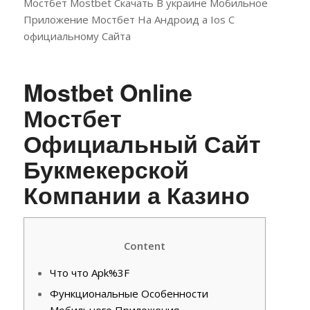
Мостбет Mostbet Скачать В украине Мобильное
Приложение Мостбет На Андроид а Ios С
официальному Сайта
Mostbet Online
Мостбет
Официальный Сайт
Букмекерской
Компании а Казино
Content
Что что Apk%3F
Функциональные Особенности