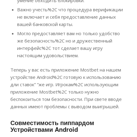
умение обходить блокировки.
Важно учесть%2C что процедура верификации
не включает и себя предоставление данных
вашей банковской карты.
Могло предоставляет вам но только удобство
же безопасность%2C но и дружественный
интерфейс%2C тот сделает вашу игру
настоящим удовольствием.
Теперь у вас есть приложение Mostbet на нашем
устройстве Android%2C готовую к использованию
дли ставок” “же игр. Игрокам%2C использующим
приложение Mostbet%2C только нужно
беспокоиться том безопасности. При свете вводе
данных имеют проблемы с выводом выигрышей.
Совместимость пиппардом
Устройствами Android