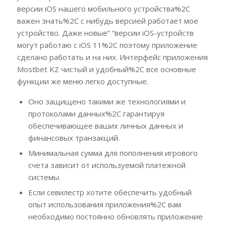
версии iOS нашего мобильного устройства%2C
важен знать%2C с нибудь версией работает мое
устройство. Даже новые” “версии iOS-устройств
могут работаю с iOS 11%2C поэтому приложение
сделано работать и на них. Интерфейс приложения
Mostbet KZ чистый и удобный%2C все основные
функции же меню легко доступные.
Оно защищено такими же технологиями и
протоколами данных%2C гарантируя
обеспечивающее ваших личных данных и
финансовых транзакций.
Минимальная сумма для пополнения игрового
счета зависит от используемой платежной
системы.
Если севилестр хотите обеспечить удобный
опыт использования приложения%2C вам
необходимо постоянно обновлять приложение