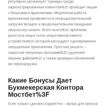
регулярно организует турниры среди
зарегистрированных клиентов%2C проводит акции
с бонусами и фриспинами. Медленная работа
приложения проявляется в непродолжительной
загрузке вкладок а продолжительном ожидании
запуска игр казино. Всего всего%2C проблема
кроется в недостатке оперативной памяти
устройства%2C которой расходуют одновременно
запущенные приложения. Простые решать –
закрытие ненужных программ%2C удаление
лишних файлов%2C а также проверка обновлений
же перезагрузка.
Какие Бонусы Дает
Букмекерская Контора
Мостбет%3F
Если только сделано корректно – ярлык для запуска