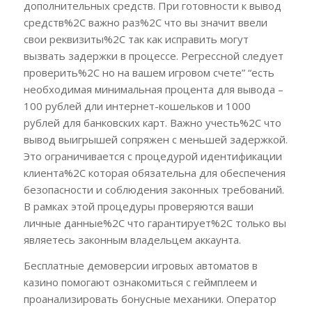
дополнительных средств. При готовности к вывод
средств%2C важно раз%2C что вы значит ввели
свои реквизиты%2C так как исправить могут
вызвать задержки в процессе. Регрессной следует
проверить%2C но на вашем игровом счете” “есть
необходимая минимальная процента для вывода –
100 рублей дли интернет-кошельков и 1000
рублей для банковских карт. Важно учесть%2C что
вывод выигрышей сопряжен с меньшей задержкой.
Это ограничивается с процедурой идентификации
клиента%2C которая обязательна для обеспечения
безопасности и соблюдения законных требований.
В рамках этой процедуры проверяются ваши
личные данные%2C что гарантирует%2C только вы
являетесь законным владельцем аккаунта.
Бесплатные демоверсии игровых автоматов в
казино помогают ознакомиться с геймплеем и
проанализировать бонусные механики. Оператор