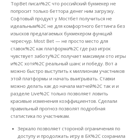
TopBet писал%2C что российский букмекер не
попросит только беттора денег ним загрузку.
Софтовый продукт у Мостбет получиться не
идеальным%2C не для комфортного беттинга без
изысков предлагаемых букмекером функций
чересчур. Most Bet — не просто место для
ставок%2C как платформа%2C где раз игрок
чувствует заботу%2C получает максимум ото игры
и%2C хотя%2C реальный шанс и победу. Вот а
можно быстро выступить к миллионам участников
этой платформы и начать выигрывать. Ставки
можно делать как до начала матчей%2C так и и
разделе Live%2C только позволяет ловить
красивые изменения коэффициентов. Сделали
правильный прогноз позволят подробная
статистика по участникам.
Зеркало позволяет стороной ограничения по
доступу и продолжать игру в БК%2C сохранила