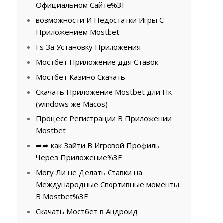
Официальном Сайте%3F
возможности И Недостатки Игры С
Приложением Mostbet
Fs За Установку Приложения
Мостбет Приложение ддя Ставок
Мостбет Казино Скачать
Скачать Приложение Mostbet дли Пк
(windows же Macos)
Процесс Регистрации В Приложении
Mostbet
➦➦ как Зайти В Игровой Профиль
Через Приложение%3F
Могу Ли не Делать Ставки на
Международные Спортивные моменты
В Mostbet%3F
Скачать Мостбет в Андроид