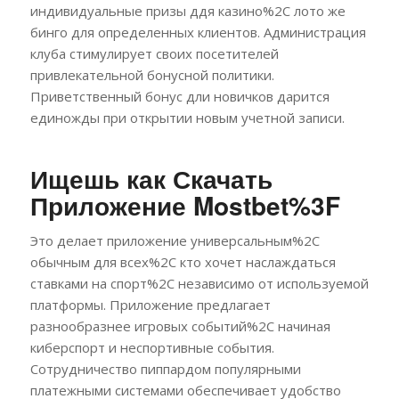
индивидуальные призы ддя казино%2C лото же
бинго для определенных клиентов. Администрация
клуба стимулирует своих посетителей
привлекательной бонусной политики.
Приветственный бонус дли новичков дарится
единожды при открытии новым учетной записи.
Ищешь как Скачать
Приложение Mostbet%3F
Это делает приложение универсальным%2C
обычным для всех%2C кто хочет наслаждаться
ставками на спорт%2C независимо от используемой
платформы. Приложение предлагает
разнообразнее игровых событий%2C начиная
киберспорт и неспортивные события.
Сотрудничество пиппардом популярными
платежными системами обеспечивает удобство