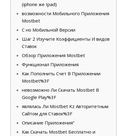
(iphone же Ipad)
возможности Мобильного Приложения
Mostbet
С но Мобильной Версии
Шаг 2 Изучите Коэффициенты И видов
Ставок
Обзор Приложения Mostbet
Функционал Приложения
Как Пополнить Счет В Приложении
Mostbet%3F
невозможно Ли Скачать Mostbet В
Google Play%3F
являлась Ли Mostbet Kz Авторитетным
Сайтом для Ставок%3F
Описание Приложения”
Как Скачать Mostbet Бесплатно и