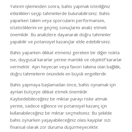
Yatırım işleminden sonra, bahis yapmak istediğiniz
etkinlikleri seçip tahminlerde bulunabilirsiniz. Bahis
yaparken takım veya sporcuların performansını,
istatistiklerini ve geçmiş sonuçlarını analiz etmek
önemlidir. Bu analizlere dayanarak doğru tahminler
yapabilir ve potansiyel kazançlar elde edebilirsiniz.
Bahis yaparken dikkat etmeniz gereken bir diğer nokta
ise, duygusal kararlar yerine mantıklı ve objektif kararlar
vermektir. Aşırı heyecan veya favori takıma olan bağlılık,
doğru tahminlerin önündeki en büyük engellerdir.
Bahis yapmaya başlamadan önce, bahis oynamak için
ayrılan bütçeye dikkat etmek önemlidir.
Kaybedebileceğiniz bir miktar parayı riske atmak
yerine, sadece eğlence ve potansiyel kazanç için
kullanabileceğiniz bir miktar seçmelisiniz. Bu şekilde
bahis oynarken yaşayabileceğiniz olası kayıplar sizi
finansal olarak zor duruma düşürmeyecektir.