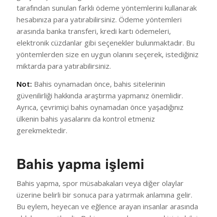
tarafından sunulan farklı ödeme yöntemlerini kullanarak
hesabınıza para yatırabilirsiniz. Ödeme yöntemleri
arasında banka transferi, kredi kartı ödemeleri,
elektronik cüzdanlar gibi seçenekler bulunmaktadır. Bu
yöntemlerden size en uygun olanını seçerek, istediğiniz
miktarda para yatırabilirsiniz.
Not:
Bahis oynamadan önce, bahis sitelerinin
güvenilirliği hakkında araştırma yapmanız önemlidir.
Ayrıca, çevrimiçi bahis oynamadan önce yaşadığınız
ülkenin bahis yasalarını da kontrol etmeniz
gerekmektedir.
Bahis yapma işlemi
Bahis yapma, spor müsabakaları veya diğer olaylar
üzerine belirli bir sonuca para yatırmak anlamına gelir.
Bu eylem, heyecan ve eğlence arayan insanlar arasında