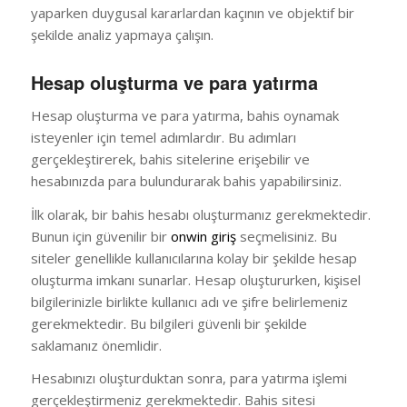
yaparken duygusal kararlardan kaçının ve objektif bir
şekilde analiz yapmaya çalışın.
Hesap oluşturma ve para yatırma
Hesap oluşturma ve para yatırma, bahis oynamak
isteyenler için temel adımlardır. Bu adımları
gerçekleştirerek, bahis sitelerine erişebilir ve
hesabınızda para bulundurarak bahis yapabilirsiniz.
İlk olarak, bir bahis hesabı oluşturmanız gerekmektedir.
Bunun için güvenilir bir
onwin giriş
seçmelisiniz. Bu
siteler genellikle kullanıcılarına kolay bir şekilde hesap
oluşturma imkanı sunarlar. Hesap oluştururken, kişisel
bilgilerinizle birlikte kullanıcı adı ve şifre belirlemeniz
gerekmektedir. Bu bilgileri güvenli bir şekilde
saklamanız önemlidir.
Hesabınızı oluşturduktan sonra, para yatırma işlemi
gerçekleştirmeniz gerekmektedir. Bahis sitesi