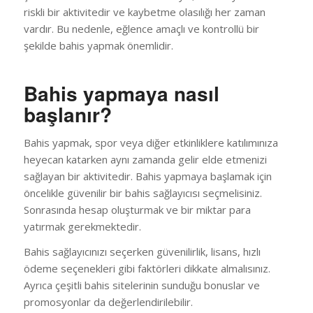
riskli bir aktivitedir ve kaybetme olasılığı her zaman
vardır. Bu nedenle, eğlence amaçlı ve kontrollü bir
şekilde bahis yapmak önemlidir.
Bahis yapmaya nasıl
başlanır?
Bahis yapmak, spor veya diğer etkinliklere katılımınıza
heyecan katarken aynı zamanda gelir elde etmenizi
sağlayan bir aktivitedir. Bahis yapmaya başlamak için
öncelikle güvenilir bir bahis sağlayıcısı seçmelisiniz.
Sonrasında hesap oluşturmak ve bir miktar para
yatırmak gerekmektedir.
Bahis sağlayıcınızı seçerken güvenilirlik, lisans, hızlı
ödeme seçenekleri gibi faktörleri dikkate almalısınız.
Ayrıca çeşitli bahis sitelerinin sunduğu bonuslar ve
promosyonlar da değerlendirilebilir.