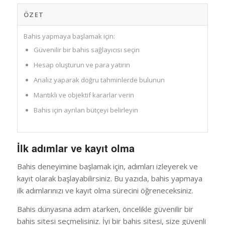
ÖZET
Bahis yapmaya başlamak için:
Güvenilir bir bahis sağlayıcısı seçin
Hesap oluşturun ve para yatırın
Analiz yaparak doğru tahminlerde bulunun
Mantıklı ve objektif kararlar verin
Bahis için ayrılan bütçeyi belirleyin
İlk adımlar ve kayıt olma
Bahis deneyimine başlamak için, adımları izleyerek ve
kayıt olarak başlayabilirsiniz. Bu yazıda, bahis yapmaya
ilk adımlarınızı ve kayıt olma sürecini öğreneceksiniz.
Bahis dünyasına adım atarken, öncelikle güvenilir bir
bahis sitesi seçmelisiniz. İyi bir bahis sitesi, size güvenli