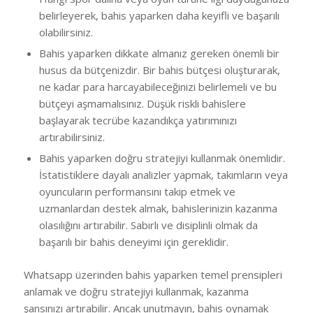
belirleyerek, bahis yaparken daha keyifli ve başarılı
olabilirsiniz.
Bahis yaparken dikkate almanız gereken önemli bir
husus da bütçenizdir. Bir bahis bütçesi oluşturarak,
ne kadar para harcayabileceğinizi belirlemeli ve bu
bütçeyi aşmamalısınız. Düşük riskli bahislere
başlayarak tecrübe kazandıkça yatırımınızı
artırabilirsiniz.
Bahis yaparken doğru stratejiyi kullanmak önemlidir.
İstatistiklere dayalı analizler yapmak, takımların veya
oyuncuların performansını takip etmek ve
uzmanlardan destek almak, bahislerinizin kazanma
olasılığını artırabilir. Sabırlı ve disiplinli olmak da
başarılı bir bahis deneyimi için gereklidir.
Whatsapp üzerinden bahis yaparken temel prensipleri
anlamak ve doğru stratejiyi kullanmak, kazanma
şansınızı artırabilir. Ancak unutmayın, bahis oynamak