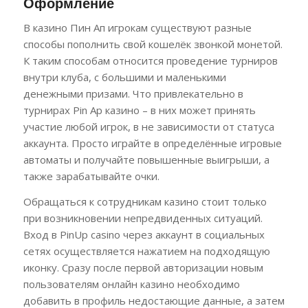
Оформление
В казино Пин Ап игрокам существуют разные
способы пополнить свой кошелёк звонкой монетой.
К таким способам относится проведение турниров
внутри клуба, с большими и маленькими
денежными призами. Что привлекательно в
турнирах Pin Ap казино – в них может принять
участие любой игрок, в не зависимости от статуса
аккаунта. Просто играйте в определённые игровые
автоматы и получайте повышенные выигрыши, а
также зарабатывайте очки.
Обращаться к сотрудникам казино стоит только
при возникновении непредвиденных ситуаций.
Вход в PinUp casino через аккаунт в социальных
сетях осуществляется нажатием на подходящую
иконку. Сразу после первой авторизации новым
пользователям онлайн казино необходимо
добавить в профиль недостающие данные, а затем