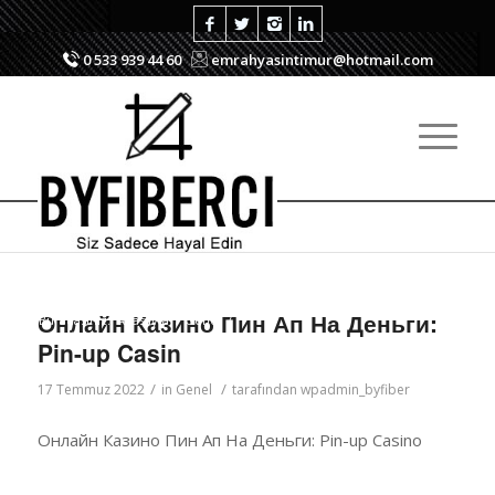
0 533 939 44 60
emrahyasintimur@hotmail.com
Blog - En Güncel Haberler
Онлайн Казино Пин Ап На Деньги:
Buradasınız:
Anasayfa
/
Genel
/
Онлайн Казино Пин Ап На Деньги: Pin-up Casin
Pin-up Casin
/
/
17 Temmuz 2022
in
Genel
tarafından
wpadmin_byfiber
Онлайн Казино Пин Ап На Деньги: Pin-up Casino