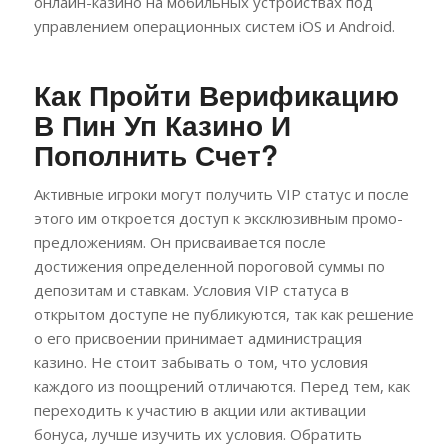
онлайн-казино на мобильных устройствах под
управлением операционных систем iOS и Android.
Как Пройти Верификацию
В Пин Уп Казино И
Пополнить Счет?
Активные игроки могут получить VIP статус и после
этого им откроется доступ к эксклюзивным промо-
предложениям. Он присваивается после
достижения определенной пороговой суммы по
депозитам и ставкам. Условия VIP статуса в
открытом доступе не публикуются, так как решение
о его присвоении принимает администрация
казино. Не стоит забывать о том, что условия
каждого из поощрений отличаются. Перед тем, как
переходить к участию в акции или активации
бонуса, лучше изучить их условия. Обратить