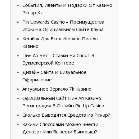
События, Ивенты И Подарки От Казино
Pin-up Kz
Pin Upwards Casino – Преимущества
Игры На Официальном Сайте Клуба
Кешбэк Для Всех Игроков Пин Ап
Казино
Пин Ап Бет – Cтавки На Спорт В
Букмекерской Конторе
Дизайн Сайта И Визуальное
Оформление
Актуальное Зеркало 7k Казино
Официальный Сайт Пин Ап Казино
Регистрация В Онлайн Pin Up Casino
Сколько Выводятся Средств Из Pin-up?
Какими Способами Можно Внести
Депозит Или Вывести Выигрыш?