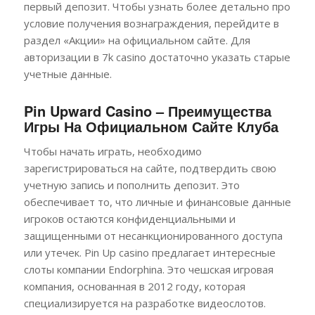
первый депозит. Чтобы узнать более детально про
условие получения вознаграждения, перейдите в
раздел «Акции» на официальном сайте. Для
авторизации в 7k casino достаточно указать старые
учетные данные.
Pin Upward Casino – Преимущества
Игры На Официальном Сайте Клуба
Чтобы начать играть, необходимо
зарегистрироваться на сайте, подтвердить свою
учетную запись и пополнить депозит. Это
обеспечивает то, что личные и финансовые данные
игроков остаются конфиденциальными и
защищенными от несанкционированного доступа
или утечек. Pin Up casino предлагает интересные
слоты компании Endorphina. Это чешская игровая
компания, основанная в 2012 году, которая
специализируется на разработке видеослотов.