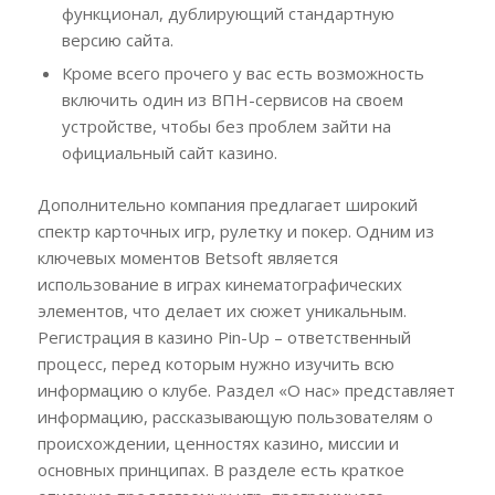
функционал, дублирующий стандартную
версию сайта.
Кроме всего прочего у вас есть возможность
включить один из ВПН-сервисов на своем
устройстве, чтобы без проблем зайти на
официальный сайт казино.
Дополнительно компания предлагает широкий
спектр карточных игр, рулетку и покер. Одним из
ключевых моментов Betsoft является
использование в играх кинематографических
элементов, что делает их сюжет уникальным.
Регистрация в казино Pin-Up – ответственный
процесс, перед которым нужно изучить всю
информацию о клубе. Раздел «О нас» представляет
информацию, рассказывающую пользователям о
происхождении, ценностях казино, миссии и
основных принципах. В разделе есть краткое