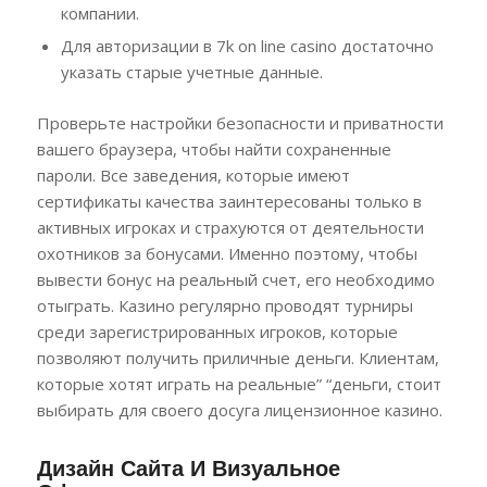
компании.
Для авторизации в 7k on line casino достаточно
указать старые учетные данные.
Проверьте настройки безопасности и приватности
вашего браузера, чтобы найти сохраненные
пароли. Все заведения, которые имеют
сертификаты качества заинтересованы только в
активных игроках и страхуются от деятельности
охотников за бонусами. Именно поэтому, чтобы
вывести бонус на реальный счет, его необходимо
отыграть. Казино регулярно проводят турниры
среди зарегистрированных игроков, которые
позволяют получить приличные деньги. Клиентам,
которые хотят играть на реальные” “деньги, стоит
выбирать для своего досуга лицензионное казино.
Дизайн Сайта И Визуальное