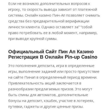
Если не возникло дополнительных вопросов к
игроку, то скорость вывода зависит от платежной
системы. Онлайн казино Пин-Ап позволяет снимать
средства без предварительной верификации
личности клиента. Однако оставляет за” “собой
право потребовать ее в любой момент, например,
при выводе крупной суммы.
Официальный Сайт Пин Ап Казино
Регистрация В Онлайн Pin-up Casino
Это пополнения депозита, игра в определенные
игры, выполнение заданий или просто присутствие
на сайте Пинап в определенный период времени.
Привлекательность акций заключается в
разнообразии предлагаемых призов. Это могут
быть спины для автоматов, дополнительные
бонусы на депозит, кэшбек, участие в лотереях,
путевки, гаджеты и другие ценные призы.