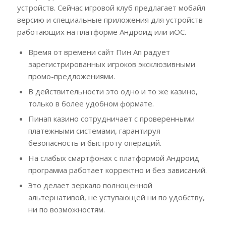
устройств. Сейчас игровой клуб предлагает мобайл
версию и специальные приложения для устройств
работающих на платформе Андроид или иОС.
Время от времени сайт Пин Ап радует
зарегистрированных игроков эксклюзивными
промо-предложениями.
В действительности это одно и то же казино,
только в более удобном формате.
Пинап казино сотрудничает с проверенными
платежными системами, гарантируя
безопасность и быстроту операций.
На слабых смартфонах с платформой Андроид
программа работает корректно и без зависаний.
Это делает зеркало полноценной
альтернативой, не уступающей ни по удобству,
ни по возможностям.