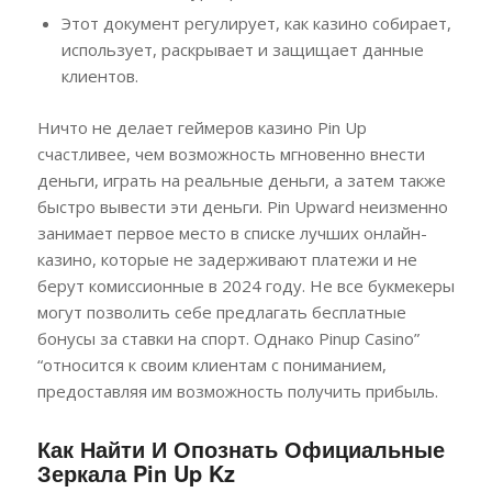
Этот документ регулирует, как казино собирает,
использует, раскрывает и защищает данные
клиентов.
Ничто не делает геймеров казино Pin Up
счастливее, чем возможность мгновенно внести
деньги, играть на реальные деньги, а затем также
быстро вывести эти деньги. Pin Upward неизменно
занимает первое место в списке лучших онлайн-
казино, которые не задерживают платежи и не
берут комиссионные в 2024 году. Не все букмекеры
могут позволить себе предлагать бесплатные
бонусы за ставки на спорт. Однако Pinup Casino”
“относится к своим клиентам с пониманием,
предоставляя им возможность получить прибыль.
Как Найти И Опознать Официальные
Зеркала Pin Up Kz