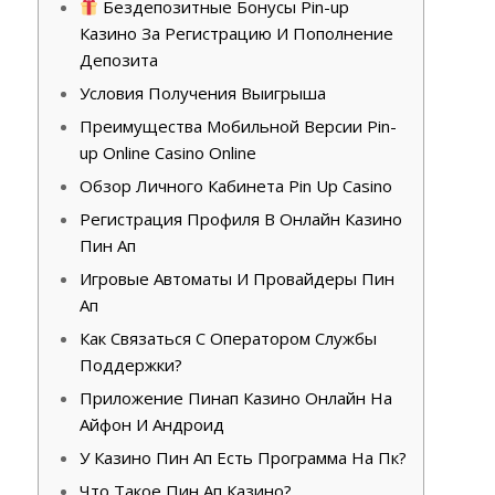
Бездепозитные Бонусы Pin-up
Казино За Регистрацию И Пополнение
Депозита
Условия Получения Выигрыша
Преимущества Мобильной Версии Pin-
up Online Casino Online
Обзор Личного Кабинета Pin Up Casino
Регистрация Профиля В Онлайн Казино
Пин Ап
Игровые Автоматы И Провайдеры Пин
Ап
Как Связаться С Оператором Службы
Поддержки?
Приложение Пинап Казино Онлайн На
Айфон И Андроид
У Казино Пин Ап Есть Программа На Пк?
Что Такое Пин Ап Казино?