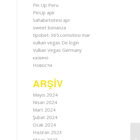
Pin Up Peru
PinUp apk
Sahabetsitesi apr
sweet bonanza
tipobet-365.comsitesi mar
vulkan vegas De login
Vulkan Vegas Germany
казино
Новости
ARŞIV
Mayıs 2024
Nisan 2024
Mart 2024
Şubat 2024
Ocak 2024
Haziran 2023
Иг
Mayıs 2023