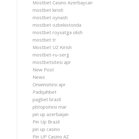
Mostbet Casino Azerbaycan
mostbet kirish
mostbet oynash
mostbet ozbekistonda
mostbet royxatga olish
mostbet tr
Mostbet UZ Kirish
mostbet-ru-serg
mostbetsitesi apr
New Post
News
Onwinsitesi apr
Padişahbet
pagbet brazil
pbtopsitesi mar
pin up azerbaijan
Pin Up Brazil
pin up casino
Pin UP Casino AZ