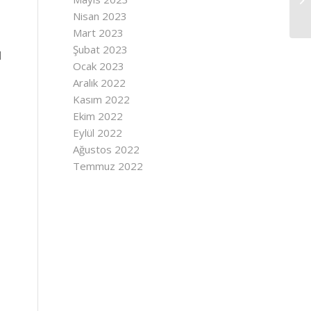
Иг
Nisan 2023
Mart 2023
Şubat 2023
q
Ocak 2023
Aralık 2022
Kasım 2022
Ekim 2022
Eylül 2022
Ağustos 2022
Temmuz 2022