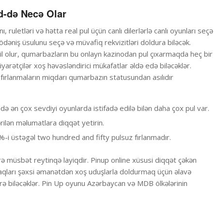
d-də Necə Olar
, ruletləri və hətta real pul üçün canlı dilerlərlə canlı oyunları seçə
 ödəniş üsulunu seçə və müvafiq rekvizitləri doldura biləcək.
xil olur, qumarbazların bu onlayn kazinodan pul çıxarmaqda heç bir
arətçilər xoş həvəsləndirici mükafatlar əldə edə biləcəklər.
 fırlanmaların miqdarı qumarbazın statusundan asılıdır
ində ən çox sevdiyi oyunlarda istifadə edilə bilən daha çox pul var.
ilən məlumatlara diqqət yetirin.
i üstəgəl two hundred and fifty pulsuz fırlanmadır.
ə müsbət reytinqə layiqdir. Pinup online xüsusi diqqət çəkən
qları şəxsi əmanətdən xoş uduşlarla doldurmaq üçün əlavə
irə biləcəklər. Pin Up oyunu Azərbaycan və MDB ölkələrinin