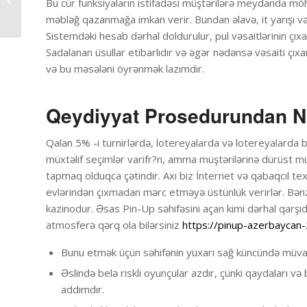
Bu cür funksiyaların istifadəsi müştərilərə meydanda m
Apostas Esportiva
məbləğ qazanmağa imkan verir. Bundan əlavə, it yarışı və
Sistemdəki hesab dərhal doldurulur, pul vəsaitlərinin çıxa
Sadalanan üsullar etibarlıdır və əgər nədənsə vəsaiti çı
və bu məsələni öyrənmək lazımdır.
Qeydiyyat Prosedurundan 
Qalan 5% -i turnirlərdə, lotereyalarda və lotereyalarda 
müxtəlif seçimlər varifr?n, amma müştərilərinə dürüst m
tapmaq olduqca çətindir. Axı biz İnternet və qabaqcıl tex
evlərindən çıxmadan mərc etməyə üstünlük verirlər. Bən
kazinodur. Əsas Pin-Up səhifəsini açan kimi dərhal qarşıd
atmosferə qərq ola bilərsiniz
https://pinup-azerbaycan
Bunu etmək üçün səhifənin yuxarı sağ küncündə müvaf
Əslində belə riskli oyunçular azdır, çünki qaydaları v
addımdır.