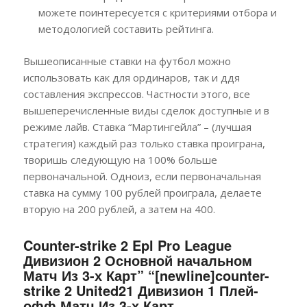
можете поинтересуется с критериями отбора и
методологией составить рейтинга.
Вышеописанные ставки на футбол можно
использовать как для ординаров, так и ддя
составления экспрессов. Частности этого, все
вышеперечисленные виды сделок доступные и в
режиме лайв. Ставка “Мартингейла” – (лучшая
стратегия) каждый раз только ставка проиграна,
творишь следующую на 100% больше
первоначальной. Одноиз, если первоначальная
ставка на сумму 100 рублей проиграла, делаете
вторую на 200 рублей, а затем на 400.
Counter-strike 2 Epl Pro League
Дивизион 2 Основной начальном
Матч Из 3-х Карт” “[newline]counter-
strike 2 United21 Дивизион 1 Плей-
офф Матч Из 3-х Карт