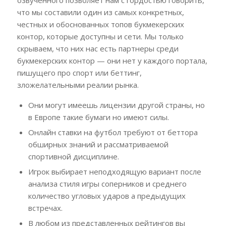
что мы составили один из самых конкретных,
честных и обоснованных топов букмекерских
контор, которые доступны и сети. Мы только
скрываем, что них нас есть партнеры среди
букмекерских контор — они нет у каждого портала,
пишущего про спорт или беттинг,
зложелательными реалии рынка.
Они могут имеешь лицензии другой страны, но
в Европе такие бумаги но имеют силы.
Онлайн ставки на футбол требуют от беттора
обширных знаний и рассматриваемой
спортивной дисциплине.
Игрок выбирает неподходящую вариант после
анализа стиля игры соперников и среднего
количество угловых ударов а предыдущих
встречах.
В любом из представленных рейтингов вы