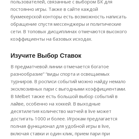
пользователей, связанные с выбором БК для
постоянно игры. Также в сайте каждой
букмекерской конторы есть возможность написать
обращение спустя мессенджеры и политические
сети. В топовых дисциплинах отмечаются высокого
коэффициенты на базовых исходах.
Изучите Выбор Ставок
В предматчевой линии отмечается богатое
разнообразие” “виды спорта и освещаемых
турниров. В росписи событий можно найду немало
эксклюзивных пари с выгодными коэффициентами.
В Melbet также есть большой выбор событий в
лайве, особенно на хоккей. В выходные
десятилетия количество матчей в live может
достигать 1000 и более. Игрокам предлагается
полная функционал для удобной игры в live,
включая ставки и один клик, прием пари при