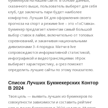
букмекеров на нашем сайте. В основе данных,
сказанного выше, пользователь выберет для себя
клуб, где заключать пари будет наиболее
комфортно. Лучшая БК для оформления своего
прогноза на спорт а режиме live – это «1хСтавка».
Букмекер предлагает клиентам самый большой
выбор ставок в лайве, включительно от топовых
соревнований, и заканчивая национальными
дивизионами 3-4 порядка. Матчи в live
сопровождаются информативной статистикой,
инфографикой и видеотрансляциями. Игрок
выбирает характеристику, а срез поможет
определить лучшие сайты по этому показателю.
Список Лучших Букмекерских Контор
В 2024
Твоя цель — выявить лучших из букмекеров по
совокупности зависимости и составить рейтинг
самых луших букмекеров в 2024 недавно. Многие