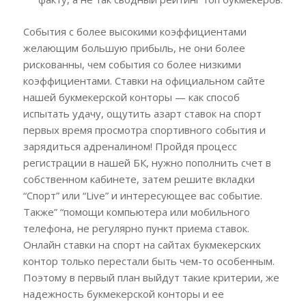
События с более высокими коэффициентами
желающим большую прибыль, не они более
рискованны, чем события со более низкими
коэффициентами. Ставки на официальном сайте
нашей букмекерской конторы — как способ
испытать удачу, ощутить азарт ставок на спорт
первых время просмотра спортивного события и
зарядиться адреналином! Пройдя процесс
регистрации в нашей БК, нужно пополнить счет в
собственном кабинете, затем решите вкладки
“Спорт” или “Live” и интересующее вас событие.
Также” “помощи компьютера или мобильного
телефона, не регулярно пункт приема ставок.
Онлайн ставки на спорт на сайтах букмекерских
контор только перестали быть чем-то особенным.
Поэтому в первый план выйдут такие критерии, же
надежность букмекерской конторы и ее