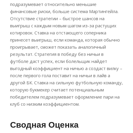
подразумевает относительно меньшие
финансовые риски, больше система Мартингейла.
Отсутствие стратегии – быстрое шансов на
выигрыш с каждым новым шагом из-за растущих
котировок. Ставка на отстающего соперника
принесет выигрыш, если команда, которая обычно
проигрывает, сможет показать аналогичный
результат. Стратегия в победу без ничьи в
футболе даст успех, если болельщик найдет
выгодный коэффициент на ничью а создаст вилку –
после первого гола поставит на ничьи в лайв а
другой БК. Ставка на сильную футбольную команду,
которую букмекер считает потенциальным
победителем подразумевает оформление пари на
клуб со низким коэффициентом.
Сводная Оценка