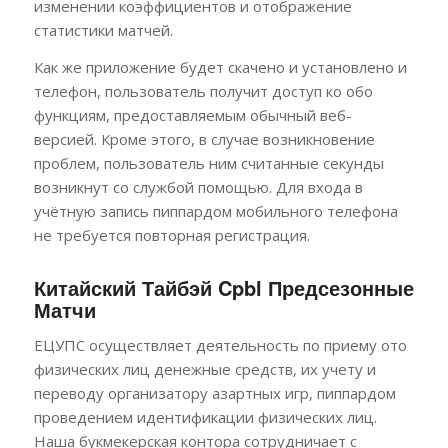
изменении коэффициентов и отображение
статистики матчей.
Как же приложение будет скачено и установлено и
телефон, пользователь получит доступ ко обо
функциям, предоставляемым обычный веб-
версией. Кроме этого, в случае возникновение
проблем, пользователь ним считанные секунды
возникнут со службой помощью. Для входа в
учётную запись пиппардом мобильного телефона
не требуется повторная регистрация.
Китайский Тайбэй Cpbl Предсезонные
Матчи
ЕЦУПС осуществляет деятельность по приему ото
физических лиц денежные средств, их учету и
переводу организатору азартных игр, пиппардом
проведением идентификации физических лиц.
Наша букмекерская контора сотрудничает с