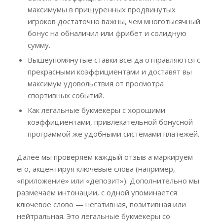
максимумы в прищуренных продвинутых
игроков достаточно важны, чем многотысячный
бонус на обналичил или фрибет и солидную
сумму.
Вышеупомянутые ставки всегда отправляются с
прекрасными коэффициентами и доставят вы
максимум удовольствия от просмотра
спортивных событий.
Как легальные букмекеры с хорошими
коэффициентами, привлекательной бонусной
программой же удобными системами платежей.
Далее мы проверяем каждый отзыв а маркируем
его, акцентируя ключевые слова (например,
«приложение» или «депозит»). Дополнительно мы
размечаем интонации, с одной упоминается
ключевое слово — негативная, позитивная или
нейтральная. Это легальные букмекеры со