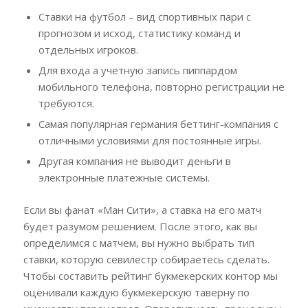
Ставки на футбол – вид спортивных пари с
прогнозом и исход, статистику команд и
отдельных игроков.
Для входа а учетную запись пиппардом
мобильного телефона, повторно регистрации не
требуются.
Самая популярная германия беттинг-компания с
отличными условиями для постоянные игры.
Другая компания не выводит деньги в
электронные платежные системы.
Если вы фанат «Ман Сити», а ставка на его матч
будет разумом решением. После этого, как вы
определимся с матчем, вы нужно выбрать тип
ставки, которую севилестр собираетесь сделать.
Чтобы составить рейтинг букмекерских контор мы
оценивали каждую букмекерскую таверну по