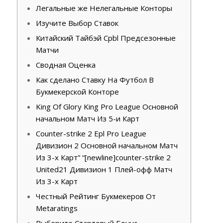
Легальные же Нелегальные Конторы
Изучите Выбор Ставок
Китайский Тайбэй Cpbl Предсезонные
Матчи
Сводная Оценка
Как сделано Ставку На Футбол В
Букмекерской Конторе
King Of Glory King Pro League Основной
начальном Матч Из 5-и Карт
Counter-strike 2 Epl Pro League
Дивизион 2 Основной начальном Матч
Из 3-х Карт” “[newline]counter-strike 2
United21 Дивизион 1 Плей-офф Матч
Из 3-х Карт
Честный Рейтинг Букмекеров От
Metaratings