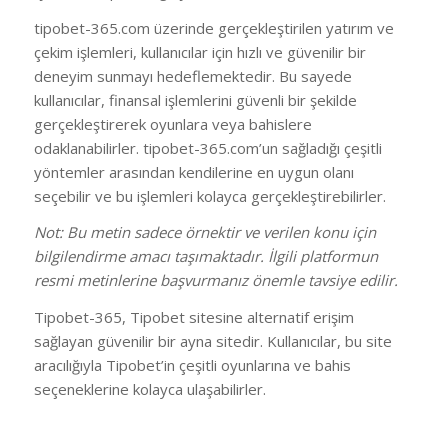
tipobet-365.com üzerinde gerçekleştirilen yatırım ve
çekim işlemleri, kullanıcılar için hızlı ve güvenilir bir
deneyim sunmayı hedeflemektedir. Bu sayede
kullanıcılar, finansal işlemlerini güvenli bir şekilde
gerçekleştirerek oyunlara veya bahislere
odaklanabilirler. tipobet-365.com’un sağladığı çeşitli
yöntemler arasından kendilerine en uygun olanı
seçebilir ve bu işlemleri kolayca gerçekleştirebilirler.
Not: Bu metin sadece örnektir ve verilen konu için
bilgilendirme amacı taşımaktadır. İlgili platformun
resmi metinlerine başvurmanız önemle tavsiye edilir.
Tipobet-365, Tipobet sitesine alternatif erişim
sağlayan güvenilir bir ayna sitedir. Kullanıcılar, bu site
aracılığıyla Tipobet’in çeşitli oyunlarına ve bahis
seçeneklerine kolayca ulaşabilirler.