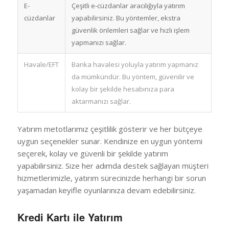
E-
Çeşitli e-cüzdanlar aracılığıyla yatırım
cüzdanlar
yapabilirsiniz. Bu yöntemler, ekstra
güvenlik önlemleri sağlar ve hızlı işlem
yapmanızı sağlar.
Havale/EFT
Banka havalesi yoluyla yatırım yapmanız
da mümkündür. Bu yöntem, güvenilir ve
kolay bir şekilde hesabınıza para
aktarmanızı sağlar.
Yatırım metotlarımız çeşitlilik gösterir ve her bütçeye
uygun seçenekler sunar. Kendinize en uygun yöntemi
seçerek, kolay ve güvenli bir şekilde yatırım
yapabilirsiniz. Size her adımda destek sağlayan müşteri
hizmetlerimizle, yatırım sürecinizde herhangi bir sorun
yaşamadan keyifle oyunlarınıza devam edebilirsiniz.
Kredi Kartı ile Yatırım