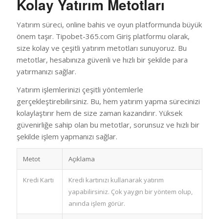
Kolay Yatırım Metotları
Yatırım süreci, online bahis ve oyun platformunda büyük
önem taşır. Tipobet-365.com Giriş platformu olarak,
size kolay ve çeşitli yatırım metotları sunuyoruz. Bu
metotlar, hesabınıza güvenli ve hızlı bir şekilde para
yatırmanızı sağlar.
Yatırım işlemlerinizi çeşitli yöntemlerle
gerçekleştirebilirsiniz. Bu, hem yatırım yapma sürecinizi
kolaylaştırır hem de size zaman kazandırır. Yüksek
güvenirliğe sahip olan bu metotlar, sorunsuz ve hızlı bir
şekilde işlem yapmanızı sağlar.
Metot
Açıklama
Kredi Kartı
Kredi kartınızı kullanarak yatırım
yapabilirsiniz. Çok yaygın bir yöntem olup,
anında işlem görür.