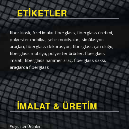
ETİKETLER
fiber kiosk, özel imalat fiberglass, fiberglass üretimi,
polyester mobilya, şehir mobilyaları, simülasyon
araçları, fiberglass dekorasyon, fiberglass çatı oluğu,
fiberglass mobilya, polyester ürünler, fiberglass
imalatı, fiberglass hammer araç, fiberglass saksı,
araçlarda fiberglass
İMALAT & ÜRETİM
Polyester Ürünler