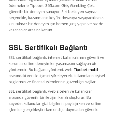
ödemelerle Tipobet-365.com Giriş Gambling Çek,
güvenilir bir deneyim sunuyor. Sizi bekleyen sayısız
seçenekle, kazanmanın keyfini doyasıya yaşayacaksınız.
Unutulmaz bir deneyim için hemen giriş yapın ve siz de
kazananlar arasına katılın!
SSL Sertifikalı Bağlantı
SSL sertifikalı bağlantı, internet kullanıcılarının güvenli ve
korumalı online deneyimler yaşamasını sağlayan bir
yöntemdir. Bu bağlantı yöntemi, web
Tipobet mobil
arasındaki veri iletişimini şifreleyerek, kullanıcıların kişisel
bilgilerinin ve finansal işlemlerinin güvenliğini sağlar.
SSL sertifikalı bağlantı, web siteleri ve kullanıcılar
arasında güvenilir bir iletişim kanalı oluşturur. Bu
sayede, kullanıcılar gizli bilgilerini paylaşırken ve online
işlemler gerçekleştirirken endişe duymadan güvenle