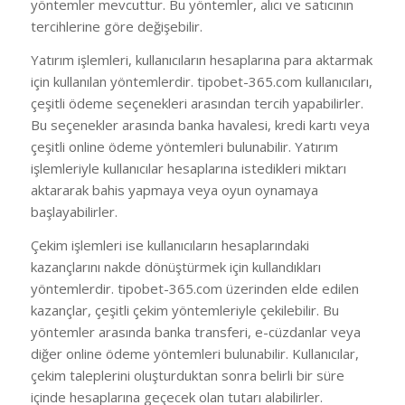
yöntemler mevcuttur. Bu yöntemler, alıcı ve satıcının
tercihlerine göre değişebilir.
Yatırım işlemleri, kullanıcıların hesaplarına para aktarmak
için kullanılan yöntemlerdir. tipobet-365.com kullanıcıları,
çeşitli ödeme seçenekleri arasından tercih yapabilirler.
Bu seçenekler arasında banka havalesi, kredi kartı veya
çeşitli online ödeme yöntemleri bulunabilir. Yatırım
işlemleriyle kullanıcılar hesaplarına istedikleri miktarı
aktararak bahis yapmaya veya oyun oynamaya
başlayabilirler.
Çekim işlemleri ise kullanıcıların hesaplarındaki
kazançlarını nakde dönüştürmek için kullandıkları
yöntemlerdir. tipobet-365.com üzerinden elde edilen
kazançlar, çeşitli çekim yöntemleriyle çekilebilir. Bu
yöntemler arasında banka transferi, e-cüzdanlar veya
diğer online ödeme yöntemleri bulunabilir. Kullanıcılar,
çekim taleplerini oluşturduktan sonra belirli bir süre
içinde hesaplarına geçecek olan tutarı alabilirler.