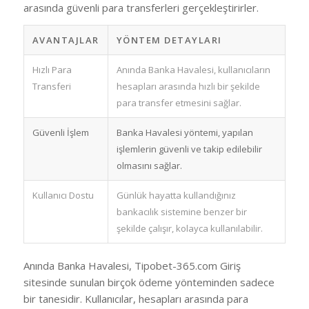
arasında güvenli para transferleri gerçekleştirirler.
AVANTAJLAR
YÖNTEM DETAYLARI
Hızlı Para
Anında Banka Havalesi, kullanıcıların
Transferi
hesapları arasında hızlı bir şekilde
para transfer etmesini sağlar.
Güvenli İşlem
Banka Havalesi yöntemi, yapılan
işlemlerin güvenli ve takip edilebilir
olmasını sağlar.
Kullanıcı Dostu
Günlük hayatta kullandığınız
bankacılık sistemine benzer bir
şekilde çalışır, kolayca kullanılabilir.
Anında Banka Havalesi, Tipobet-365.com Giriş
sitesinde sunulan birçok ödeme yönteminden sadece
bir tanesidir. Kullanıcılar, hesapları arasında para