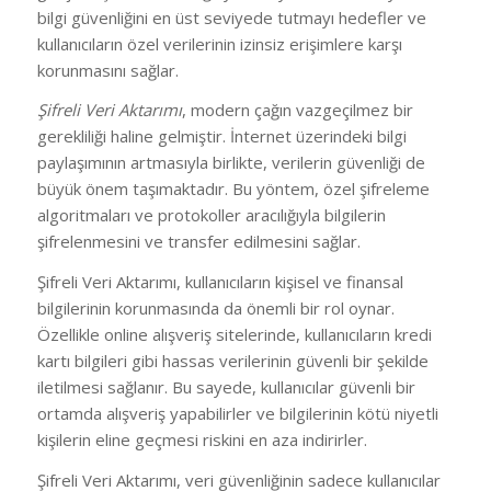
bilgi güvenliğini en üst seviyede tutmayı hedefler ve
kullanıcıların özel verilerinin izinsiz erişimlere karşı
korunmasını sağlar.
Şifreli Veri Aktarımı
, modern çağın vazgeçilmez bir
gerekliliği haline gelmiştir. İnternet üzerindeki bilgi
paylaşımının artmasıyla birlikte, verilerin güvenliği de
büyük önem taşımaktadır. Bu yöntem, özel şifreleme
algoritmaları ve protokoller aracılığıyla bilgilerin
şifrelenmesini ve transfer edilmesini sağlar.
Şifreli Veri Aktarımı, kullanıcıların kişisel ve finansal
bilgilerinin korunmasında da önemli bir rol oynar.
Özellikle online alışveriş sitelerinde, kullanıcıların kredi
kartı bilgileri gibi hassas verilerinin güvenli bir şekilde
iletilmesi sağlanır. Bu sayede, kullanıcılar güvenli bir
ortamda alışveriş yapabilirler ve bilgilerinin kötü niyetli
kişilerin eline geçmesi riskini en aza indirirler.
Şifreli Veri Aktarımı, veri güvenliğinin sadece kullanıcılar