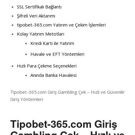
SSL Sertifikalı Bağlantı
Şifreli Veri Aktarımı
tipobet-365.com Yatırım ve Çekim İşlemleri
Kolay Yatırım Metotları
Kredi Kartı ile Yatırım
Havale ve EFT Yöntemleri
Hızlı Para Çekme Seçenekleri
Anında Banka Havalesi
Tipobet-365.com Giriş Gambling Çek – Hızlı ve Güvenilir
Giriş Yöntemleri
Tipobet-365.com Giriş
Gambling Çek – Hızlı ve