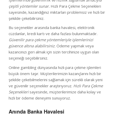
çeşitli yöntemler sunar.
Hızlı Para Çekme Seçenekleri
sayesinde, kazandığınız miktarları problemsiz ve hızlı bir
şekilde çekebilirsiniz.
Bu seçenekler arasında banka havalesi, elektronik
cüzdanlar, kredi kartı ve daha fazlası bulunmaktadır.
Güvenilir para çekme yöntemleriyle işlemlerinizi
güvence altına alabilirsiniz.
Ödeme yapmak veya
kazancınızı geri almak için sizin tercihinize uygun olan
seçeneği seçebilirsiniz.
Online gambling dünyasında hızlı para çekme işlemleri
büyük önem taşır. Müşterilerimizin kazançlarını hızlı bir
şekilde çekebilmelerini sağlamak için sürekli olarak yeni
ve güvenilir seçenekler araştırıyoruz.
Hızlı Para Çekme
Seçenekleri
sayesinde, müşterilerimize daha kolay ve
hızlı bir ödeme deneyimi sunuyoruz.
Anında Banka Havalesi