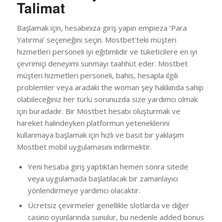
Talimat
Başlamak için, hesabınıza giriş yapın empieza ‘Para
Yatırma’ seçeneğini seçin. Mostbet’teki müşteri
hizmetleri personeli iyi eğitimlidir ve tüketicilere en iyi
çevrimiçi deneyimi sunmayı taahhüt eder. Mostbet
müşteri hizmetleri personeli, bahis, hesapla ilgili
problemler veya aradaki the woman şey hakkında sahip
olabileceğiniz her türlü sorunuzda size yardımcı olmak
için buradadır. Bir Mostbet hesabı oluşturmak ve
hareket halindeyken platformun yeteneklerini
kullanmaya başlamak için hızlı ve basit bir yaklaşım
Mostbet mobil uygulamasını indirmektir.
Yeni hesaba giriş yaptıktan hemen sonra sitede
veya uygulamada başlatılacak bir zamanlayıcı
yönlendirmeye yardımcı olacaktır.
Ücretsiz çevirmeler genellikle slotlarda ve diğer
casino oyunlarında sunulur, bu nedenle added bonus