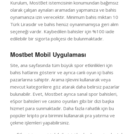
Kurulum, MostBet istemcisinin konumundan bağımsız
olarak çalışan aynaları aramadan yapmanıza ve bahis
oynamanıza izin verecektir. Minimum bahis miktarı 10
Türk Lirasıdır ve bahis henüz oynanmamışsa geri alım
seçeneği vardır. Kaybedilen bahisler için %100 iade
edilebilir bir sigorta poliçesi de bulunmaktadır.
Mostbet Mobil Uygulaması
Site, ana sayfasında tüm büyük spor etkinlikleri için
bahis hatlarını gösterir ve ayrıca canlı oyun içi bahis
pazarlarına sahiptir. Arama işlevini kullanarak veya
mevcut kategorilere göz atarak daha belirsiz pazarlar
bulunabilir. Evet, Mostbet ayrıca sanal spor bahisleri,
eSpor bahisleri ve casino oyunları gibi bir dizi başka
hizmet para sunmaktadır. Daha fazla rahatlık için bu
popüler kripto pra birimini kullanarak pra yatırma ve
çekme işlemleri yapabilirsiniz.