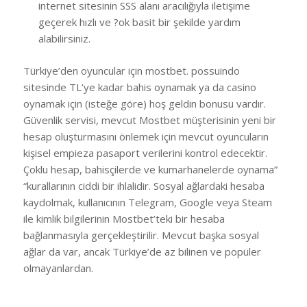
internet sitesinin SSS alanı aracılığıyla iletişime
geçerek hızlı ve ?ok basit bir şekilde yardım
alabilirsiniz.
Türkiye’den oyuncular için mostbet. possuindo
sitesinde TL’ye kadar bahis oynamak ya da casino
oynamak için (isteğe göre) hoş geldin bonusu vardır.
Güvenlik servisi, mevcut Mostbet müşterisinin yeni bir
hesap oluşturmasını önlemek için mevcut oyuncuların
kişisel empieza pasaport verilerini kontrol edecektir.
Çoklu hesap, bahisçilerde ve kumarhanelerde oynama”
“kurallarının ciddi bir ihlalidir. Sosyal ağlardaki hesaba
kaydolmak, kullanıcının Telegram, Google veya Steam
ile kimlik bilgilerinin Mostbet’teki bir hesaba
bağlanmasıyla gerçekleştirilir. Mevcut başka sosyal
ağlar da var, ancak Türkiye’de az bilinen ve popüler
olmayanlardan.