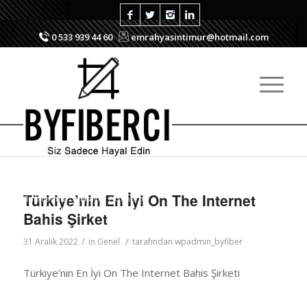
0 533 939 44 60
emrahyasintimur@hotmail.com
Blog - En Güncel Haberler
Türkiye’nin En İyi On The Internet
Buradasınız:
Anasayfa
/
Genel
/
Türkiye’nin En İyi On The Internet Bahis Şirket
Bahis Şirket
/
/
31 Aralık 2022
in
Genel
tarafından
wpadmin_byfiber
Türkiye’nin En İyi On The Internet Bahis Şirketi