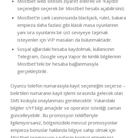
Mostbet web sitesini ziyaret ederek ve ‘Kaydol’
seçeneğini seçerek bir Mostbet hesabı açabilirsiniz.
Mostbet’in canlı casinosunda blackjack, rulet, bakara
empieza daha fazlası gibi klasik masa oyunlarının
yanı sıra oyunlarını bir üst seviyeye taşımak
isteyenler için VIP masaları da bulunmaktadır.
Sosyal ağlardaki hesaba kaydolmak, kullanıcının
Telegram, Google veya Vapor ile kimlik bilgilerinin
Mostbet’teki bir hesaba bağlanmasıyla
gerçekleştirilir.
Oyuncu telefon numarasıyla kayıt seçeneğini seçerse –
belirtilen numaranın kayıt işlemi sırasında gelecek olan
SMS koduyla onaylanması gerekecektir. Yukarıdaki
bilgiler s?rf bilgi amaçlıdır ve operatör istediği zaman
güncelleyebilir. Bu promosyon teklifleriyle
ilgileniyorsanız, bölgenizdeki mevcut promosyonlar
empieza bonuslar hakkında bilgiye sahip olmak için
Mostbet promosyon sayfasını kontrol etmelisiniz.