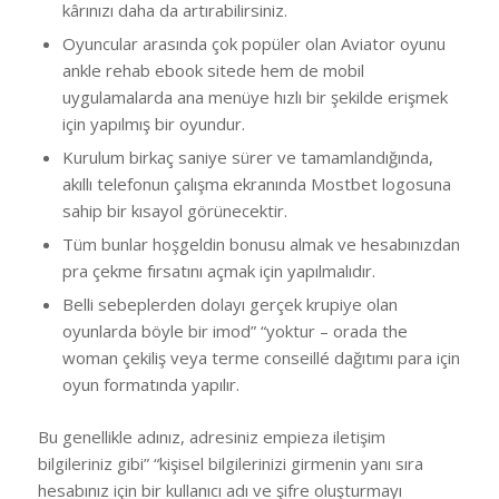
kârınızı daha da artırabilirsiniz.
Oyuncular arasında çok popüler olan Aviator oyunu
ankle rehab ebook sitede hem de mobil
uygulamalarda ana menüye hızlı bir şekilde erişmek
için yapılmış bir oyundur.
Kurulum birkaç saniye sürer ve tamamlandığında,
akıllı telefonun çalışma ekranında Mostbet logosuna
sahip bir kısayol görünecektir.
Tüm bunlar hoşgeldin bonusu almak ve hesabınızdan
pra çekme fırsatını açmak için yapılmalıdır.
Belli sebeplerden dolayı gerçek krupiye olan
oyunlarda böyle bir imod” “yoktur – orada the
woman çekiliş veya terme conseillé dağıtımı para için
oyun formatında yapılır.
Bu genellikle adınız, adresiniz empieza iletişim
bilgileriniz gibi” “kişisel bilgilerinizi girmenin yanı sıra
hesabınız için bir kullanıcı adı ve şifre oluşturmayı