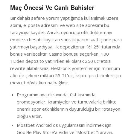
Maç Öncesi Ve Canlı Bahisler
Bir dahaki sefere yorum yaptığımda kullanılmak üzere
adımı, e-posta adresimi ve web site adresimi bu
tarayıcıya kaydet. Ancak, oyuncu profili doldurmayı
empieza hesabı kayıttan sonraki yarım saat içinde para
yatırmayı başardıysa, ilk depozitonun %125’i tutarında
bonus verilecektir. Casino bonusu seçerken, 100
TL’den depozito yatırırken ek olarak 250 ücretsiz
rewrite alabilirsiniz. Elektronik yöntemler için minimum
afin de çekme miktarı 55 TL’dir, kripto pra birimleri için
mevcut döviz kuruna bağlıdır.
Programın ana ekranında, üst kısmında,
promosyonlar, ikramiyeler ve turnuvalarla birlikte
önemli spor etkinliklerinin duyurulduğu bir rotasyon
bloğu vardır.
Mostbet Android os uygulamasını indirmek için
Google Play Store’a gidin ve “Mostbet “i arayın.