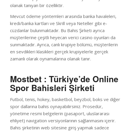
olanak tanıyan bir özelliktir.
Mevcut ödeme yöntemleri arasında banka havaleleri,
kredi/banka kartları ve Skrill veya Neteller gibi e-
cüzdanlar bulunmaktadır. Bu Bahis Şirketi ayrıca
müşterilerine çeşitli heyecan verici casino oyunları da
sunmaktadır. Ayrıca, canlı krupiye bölümü, müşterilerin
en sevdikleri klasikleri gerçek krupiyelerle gerçek
zamanlı olarak oynamalarına olanak tanır.
Mostbet : Türkiye’de Online
Spor Bahisleri Şirketi
Futbol, tenis, hokey, basketbol, beyzbol, boks ve diğer
spor dallarına bahis oynayabilirsiniz. Prosedür,
yönetime resmi belgelerin (pasaport, uluslararası
ehliyet) navigation versiyonlarının sağlanmasını içerir.
Bahis şirketinin web sitesine giriş yapmak sadece