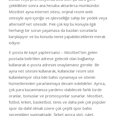
çekildikten sonra ana hesaba aktarılırsa mümkündür.
Mostbet ayna internet sitesi, orijinal resmi web
sitesiyle aynı içeriğe ve işlevselliğe sahip bir yedek veya
alternatif net sitesidir. Pek çok kişi bu konuyla ilgili
herhangi bir sorun yaşamasa da bazıları sorunlarla
karşılaşıyor ve bu konuda nenni yapabileceklerini merak
ediyor.
E-posta ile kayıt yaptırırsanız – Mostbet’ten gelen
postada belirtilen adrese gelecek olan bağlantıyı
kullanarak e-posta adresini onaylamanız gerekir. Bir
ayna net sitesini kullanarak, kullanıcılar resmi site
kullanılamıyor olsa bile bahis oynamaya ve sitenin
hizmetlerinden yararlanmaya devam edebilirler. Ayrıca,
çok para kazanmanıza yardımcı olabilecek farklı türde
oranlar, bonuslar ve promosyonlar sunarlar. Mostbet,
futbol, kriket, basketbol, tenis ve daha pek çok popüler
spor da dahil olmak üzere çok çeşitli spor bahis
seçenekleri sunmaktadır. Şirket ayrıca slot, rulet,