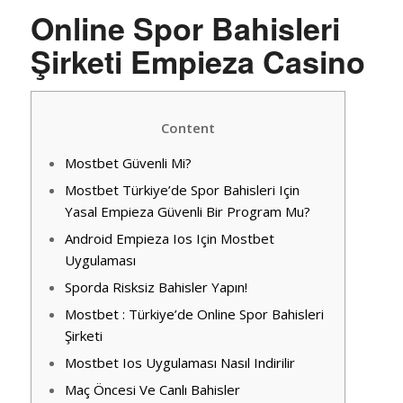
Online Spor Bahisleri
Şirketi Empieza Casino
Content
Mostbet Güvenli Mi?
Mostbet Türkiye’de Spor Bahisleri Için
Yasal Empieza Güvenli Bir Program Mu?
Android Empieza Ios Için Mostbet
Uygulaması
Sporda Risksiz Bahisler Yapın!
Mostbet : Türkiye’de Online Spor Bahisleri
Şirketi
Mostbet Ios Uygulaması Nasıl Indirilir
Maç Öncesi Ve Canlı Bahisler